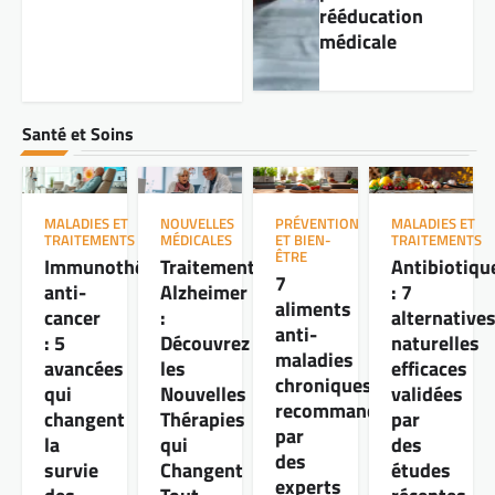
sur les secteurs à fort potentiel devient
rééducation
essentiel pour ceux qui souhaitent anticiper
médicale
les tendances. Particuliers, investisseurs ou
entrepreneurs, chacun cherche à repérer les
marchés qui vont façonner notre quotidien et
offrir de vraies…
Santé et Soins
MALADIES ET
NOUVELLES
PRÉVENTION
MALADIES ET
TRAITEMENTS
MÉDICALES
ET BIEN-
TRAITEMENTS
ÊTRE
Immunothérapie
Traitement
Antibiotiqu
7
anti-
Alzheimer
: 7
aliments
cancer
:
alternative
anti-
: 5
Découvrez
naturelles
maladies
avancées
les
efficaces
chroniques
qui
Nouvelles
validées
recommandés
changent
Thérapies
par
par
la
qui
des
des
survie
Changent
études
experts