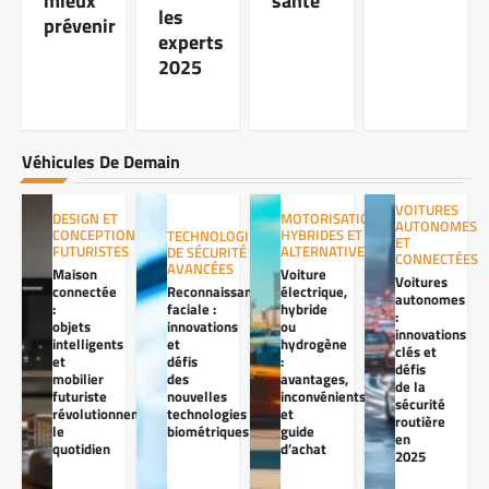
mieux
santé
les
prévenir
experts
2025
Véhicules De Demain
VOITURES
DESIGN ET
MOTORISATIONS
AUTONOMES
CONCEPTION
HYBRIDES ET
TECHNOLOGIES
ET
FUTURISTES
ALTERNATIVES
DE SÉCURITÉ
CONNECTÉES
AVANCÉES
Maison
Voiture
Voitures
connectée
Reconnaissance
électrique,
autonomes
:
faciale :
hybride
:
objets
innovations
ou
innovations
intelligents
et
hydrogène
clés et
et
défis
:
défis
mobilier
des
avantages,
de la
futuriste
nouvelles
inconvénients
sécurité
révolutionnent
technologies
et
routière
le
biométriques
guide
en
quotidien
d’achat
2025