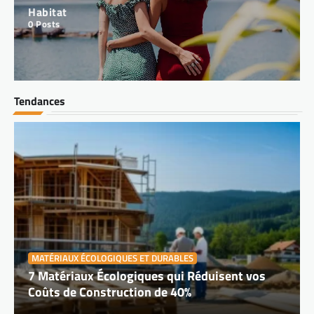
Habitat
PME : 5 innovations écologiques
0
Posts
pour s’adapter efficacement au
changement climatique
Face au changement climatique, les petites
Tendances
et moyennes entreprises doivent aujourd’hui
se réinventer pour continuer à prospérer. Les
enjeux environnementaux ne concernent plus
uniquement les grandes sociétés ou les
gouvernements. Désormais, chaque PME a
un rôle à jouer et peut,…
ÉCONOMIES NATIONALES
Secteurs porteurs 2025 : les
nouvelles opportunités de
croissance à saisir
MATÉRIAUX ÉCOLOGIQUES ET DURABLES
7 Matériaux Écologiques qui Réduisent vos
À l’aube d’une nouvelle année, s’interroger
Coûts de Construction de 40%
sur les secteurs à fort potentiel devient
essentiel pour ceux qui souhaitent anticiper