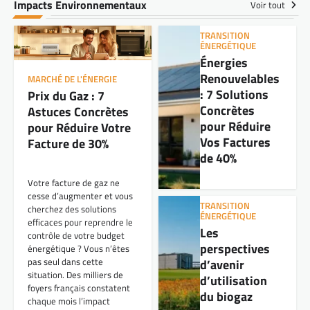
Impacts Environnementaux
Voir tout
TRANSITION
ÉNERGÉTIQUE
Énergies
Renouvelables
MARCHÉ DE L'ÉNERGIE
: 7 Solutions
Prix du Gaz : 7
Concrètes
Astuces Concrètes
pour Réduire
pour Réduire Votre
Vos Factures
Facture de 30%
de 40%
Votre facture de gaz ne
cesse d’augmenter et vous
TRANSITION
cherchez des solutions
ÉNERGÉTIQUE
efficaces pour reprendre le
Les
contrôle de votre budget
perspectives
énergétique ? Vous n’êtes
pas seul dans cette
d’avenir
situation. Des milliers de
d’utilisation
foyers français constatent
du biogaz
chaque mois l’impact