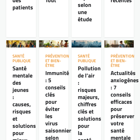
des
Tout
récentes
selon
patients
une
étude
SANTÉ
PRÉVENTION
SANTÉ
PRÉVENTION
PUBLIQUE
ET BIEN-
PUBLIQUE
ET BIEN-
ÊTRE
ÊTRE
Santé
Pollution
Immunité
Actualités
mentale
de l’air
: 5
anxiogènes
des
:
conseils
: 7
jeunes
risques
clés
conseils
:
majeurs,
pour
efficaces
causes,
chiffres
éviter
pour
risques
clés et
les
préserver
et
solutions
virus
votre
solutions
pour
saisonniers
santé
pour
la
selon
mentale