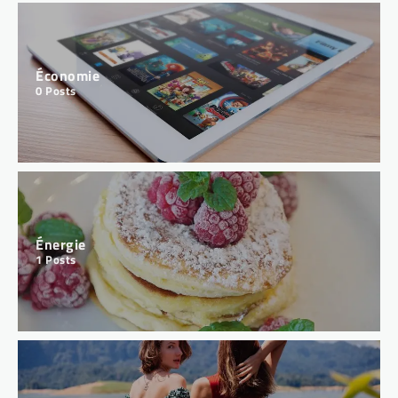
Économie
0
Posts
MARCHÉS FINANCIERS FRANÇAIS
Top 5 des secteurs d’avenir en IA
et tech verte pour investir
intelligemment
Énergie
Vous cherchez où placer votre argent pour
1
Posts
allier rentabilité et impact positif sur la
planète ? L’intersection entre intelligence
artificielle et technologies vertes représente
aujourd’hui l’un des territoires les plus
prometteurs pour les investisseurs avisés.
Ces secteurs connaissent une croissance…
TENDANCES ENTREPRISES FRANÇAISES