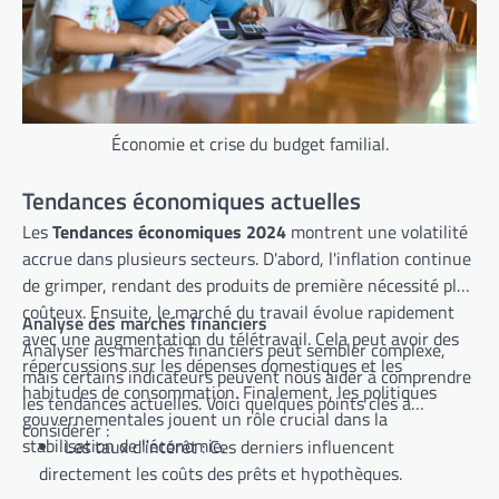
Économie et crise du budget familial.
Tendances économiques actuelles
Les
Tendances économiques 2024
montrent une volatilité
accrue dans plusieurs secteurs. D'abord, l'inflation continue
de grimper, rendant des produits de première nécessité plus
coûteux. Ensuite, le marché du travail évolue rapidement
Analyse des marchés financiers
avec une augmentation du télétravail. Cela peut avoir des
Analyser les marchés financiers peut sembler complexe,
répercussions sur les dépenses domestiques et les
mais certains indicateurs peuvent nous aider à comprendre
habitudes de consommation. Finalement, les politiques
les tendances actuelles. Voici quelques points clés à
gouvernementales jouent un rôle crucial dans la
considérer :
stabilisation de l'économie.
Les taux d'intérêt : Ces derniers influencent
directement les coûts des prêts et hypothèques.