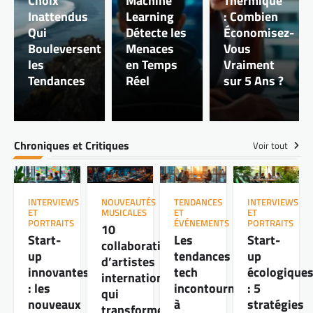
Choix
Machine
Thermique
Inattendus
Learning
: Combien
Qui
Détecte les
Économisez-
Bouleversent
Menaces
Vous
les
en Temps
Vraiment
Tendances
Réel
sur 5 Ans ?
EMPLOI ET CHÔMAGE EN FRANCE
Comment la Digitalisation Révolutionne le
Chroniques et Critiques
Marché du Travail : Opportunités et Défis
Voir tout
INTERVIEWS
NOUVEAUTÉS
TENDANCES
INTERVIEWS
ET
MUSICALES
ET
ET
PORTRAITS
ÉVÉNEMENTS
PORTRAITS
10
Start-
Les
Start-
collaborations
up
tendances
up
d’artistes
innovantes
tech
écologique
internationaux
EMPLOI ET CHÔMAGE EN FRANCE
: les
incontournables
: 5
Chômage en France : Découvrez les Causes
qui
nouveaux
à
stratégies
Profondes et Solutions Innovantes
transforment