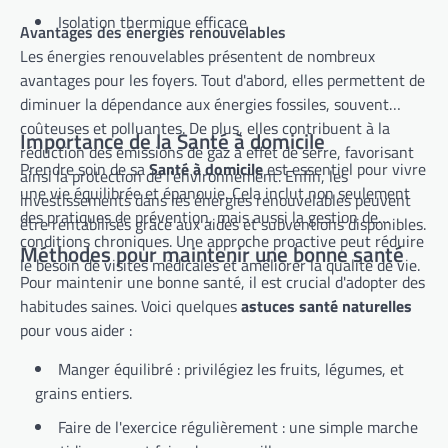
Isolation thermique efficace
Avantages des énergies renouvelables
Les énergies renouvelables présentent de nombreux
avantages pour les foyers. Tout d'abord, elles permettent de
diminuer la dépendance aux énergies fossiles, souvent
coûteuses et polluantes. De plus, elles contribuent à la
Importance de la Santé à domicile
réduction des émissions de gaz à effet de serre, favorisant
Prendre soin de sa
Santé à domicile
est essentiel pour vivre
ainsi la protection de l'environnement. Enfin, les
une vie équilibrée et épanouie. Cela inclut non seulement
investissements dans les énergies renouvelables peuvent
des pratiques de prévention, mais aussi la gestion de
être rentabilisés grâce aux aides et subventions disponibles.
conditions chroniques. Une approche proactive peut réduire
Méthodes pour maintenir une bonne santé
le besoin de visites médicales et améliorer la qualité de vie.
Pour maintenir une bonne santé, il est crucial d'adopter des
habitudes saines. Voici quelques
astuces santé naturelles
pour vous aider :
Manger équilibré : privilégiez les fruits, légumes, et
grains entiers.
Faire de l'exercice régulièrement : une simple marche