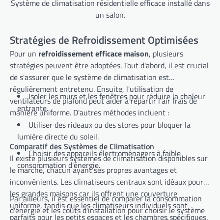
Système de climatisation résidentielle efficace installé dans
un salon.
Stratégies de Refroidissement Optimisées
Pour un
refroidissement efficace maison
, plusieurs
stratégies peuvent être adoptées. Tout d'abord, il est crucial
de s'assurer que le système de climatisation est
régulièrement entretenu. Ensuite, l'utilisation de
Isoler les murs et les fenêtres pour réduire la chaleur
ventilateurs de plafond peut aider à répartir l'air frais de
entrante.
manière uniforme. D'autres méthodes incluent :
Utiliser des rideaux ou des stores pour bloquer la
lumière directe du soleil.
Comparatif des Systèmes de Climatisation
Choisir des appareils électroménagers à faible
Il existe plusieurs systèmes de climatisation disponibles sur
consommation d'énergie.
le marché, chacun ayant ses propres avantages et
inconvénients. Les climatiseurs centraux sont idéaux pour
les grandes maisons car ils offrent une couverture
Par ailleurs, il est essentiel de comparer la consommation
uniforme, tandis que les climatiseurs individuels sont
d'énergie et les coûts d'installation pour choisir le système
parfaits pour les petits espaces et les chambres spécifiques.