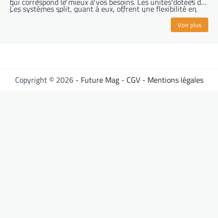
qui correspond le mieux à vos besoins. Les unités dotées de
Les systèmes split, quant à eux, offrent une flexibilité en
la technologie Inverter, par exemple, sont connues pour leur
permettant de climatiser différentes zones de la maison
efficacité énergétique et leur capacité à maintenir une
Voir plus
indépendamment.
température constante sans fluctuation importante.
Copyright © 2026 -
Future Mag
-
CGV
-
Mentions légales