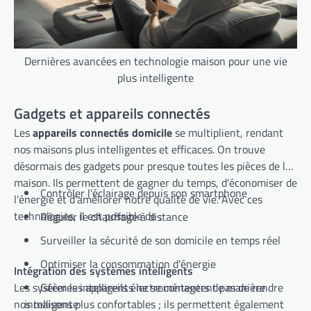
Dernières avancées en technologie maison pour une vie
plus intelligente
Gadgets et appareils connectés
Les
appareils connectés domicile
se multiplient, rendant
nos maisons plus intelligentes et efficaces. On trouve
désormais des gadgets pour presque toutes les pièces de la
maison. Ils permettent de gagner du temps, d'économiser de
Contrôler l'éclairage depuis son smartphone
l'énergie et d'améliorer notre qualité de vie. Avec ces
technologies, il est possible de :
Réguler le chauffage à distance
Surveiller la sécurité de son domicile en temps réel
Optimiser la consommation d'énergie
Intégration des systèmes intelligents
Les systèmes intelligents ne se contentent pas de rendre
Gérer les appareils électroménagers de manière
nos maisons plus confortables ; ils permettent également
intelligente