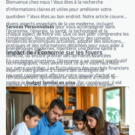
Bienvenue chez nous ! Vous êtes à la recherche
d'informations claires et utiles pour améliorer votre
quotidien ? Vous êtes au bon endroit. Notre article couvre
divers aspects essentiels de la vie moderne, incluant
Services Personnalisés
pour vous accompagner dans
l'économie, l'énergie, la santé, la technologie et la
chaque aspect de votre vie. Que ce soit pour comprendre les
climatisation. Nous allons vous fournir des conseils
tendances économiques actuelles, adopter des solutions
pratiques et des informations détaillées pour vous aider à
énergétiques modernes, maintenir une bonne santé à
Impact de l'Économie sur les foyers
faire des choix éclairés.
domicile, ou encore profiter des dernières avancées
En ces temps incertains, l'économie a un impact significatif
technologiques, nous avons tout ce qu'il vous faut. Nos
sur notre quotidien. Les fluctuations des marchés financiers
experts vous guident à travers des stratégies de
peuvent rapidement affecter notre pouvoir d'achat et
refroidissement optimisées et vous aident à choisir le
mettre le
budget familial en crise
. Par conséquent, il est
meilleur système de climatisation pour votre maison.
essentiel de rester informé et proactif pour mieux gérer nos
Restez avec nous pour découvrir des conseils pratiques et
ressources.
des solutions adaptées à vos besoins. Bonne lecture !