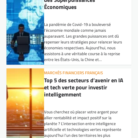
intelligemment
Vous cherchez où placer votre argent pour
allier rentabilité et impact positif sur la
planète ? L’intersection entre intelligence
artificielle et technologies vertes représente
aujourd’hui l’un des territoires les plus
prometteurs pour les investisseurs avisés.
Ces secteurs connaissent une croissance…
TENDANCES ENTREPRISES FRANÇAISES
PME : 5 innovations écologiques
pour s’adapter efficacement au
changement climatique
Face au changement climatique, les petites
et moyennes entreprises doivent aujourd’hui
se réinventer pour continuer à prospérer. Les
enjeux environnementaux ne concernent plus
uniquement les grandes sociétés ou les