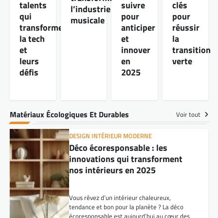
talents
suivre
clés
l’industrie
qui
pour
pour
musicale
transforment
anticiper
réussir
la tech
et
la
et
innover
transition
leurs
en
verte
défis
2025
Matériaux Écologiques Et Durables
Voir tout
DESIGN INTÉRIEUR MODERNE
Déco écoresponsable : les
innovations qui transforment
nos intérieurs en 2025
Vous rêvez d’un intérieur chaleureux,
tendance et bon pour la planète ? La déco
écoresponsable est aujourd’hui au cœur des