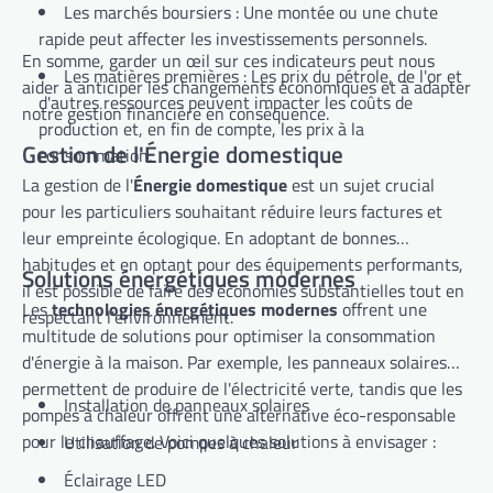
Les marchés boursiers : Une montée ou une chute
rapide peut affecter les investissements personnels.
En somme, garder un œil sur ces indicateurs peut nous
Les matières premières : Les prix du pétrole, de l'or et
aider à anticiper les changements économiques et à adapter
d'autres ressources peuvent impacter les coûts de
notre gestion financière en conséquence.
production et, en fin de compte, les prix à la
Gestion de l'Énergie domestique
consommation.
La gestion de l'
Énergie domestique
est un sujet crucial
pour les particuliers souhaitant réduire leurs factures et
leur empreinte écologique. En adoptant de bonnes
habitudes et en optant pour des équipements performants,
Solutions énergétiques modernes
il est possible de faire des économies substantielles tout en
Les
technologies énergétiques modernes
offrent une
respectant l'environnement.
multitude de solutions pour optimiser la consommation
d'énergie à la maison. Par exemple, les panneaux solaires
permettent de produire de l'électricité verte, tandis que les
Installation de panneaux solaires
pompes à chaleur offrent une alternative éco-responsable
pour le chauffage. Voici quelques solutions à envisager :
Utilisation de pompes à chaleur
Éclairage LED