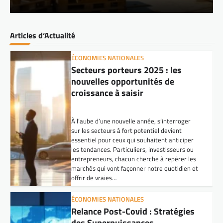
les tendances. Particuliers, investisseurs ou
entrepreneurs, chacun cherche à repérer les
marchés qui vont façonner notre quotidien et
Articles d‘Actualité
offrir de vraies…
ÉCONOMIES NATIONALES
Relance Post-Covid : Stratégies
des Superpuissances
Économiques
La pandémie de Covid-19 a bouleversé
l’économie mondiale comme jamais
auparavant. Les grandes puissances ont dû
repenser leurs stratégies pour relancer leurs
économies respectives. Aujourd’hui, nous
assistons à une véritable course à la reprise
entre les États-Unis, la Chine et…
MARCHÉS FINANCIERS FRANÇAIS
Top 5 des secteurs d’avenir en IA
et tech verte pour investir