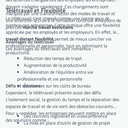
doivent s’adapter rapidement. Ces changements sont
Télétravail et Flexibilité
marqués par une transformation des modes de travail et
Le télétravail s’est imposé comme une norme pour de
une attention accrue à la formation continue. Analysons de
nombreuses entreprises. Cette pratique offre une flexibilité
près ces
marché travail évolutions
.
appréciée par les employés et les employeurs. En effet, le
travail distant flexibilité
permet de mieux concilier vie
Avantages du télétravail
professionnelle et personnelle, tout en optimisant la
Les avantages du télétravail sont nombreux :
productivité.
Réduction des temps de trajet
Augmentation de la productivité
Amélioration de l’équilibre entre vie
professionnelle et vie personnelle
Défis et solutions
Économies sur les coûts de bureau
Cependant, le télétravail présente aussi des défis.
L’isolement social, la gestion du temps et la séparation des
espaces de travail et de vie sont des obstacles courants.
Pour y remédier, les entreprises peuvent mettre en place
Des réunions régulières en visioconférence
des solutions comme :
La mise en place d’outils de gestion de projet