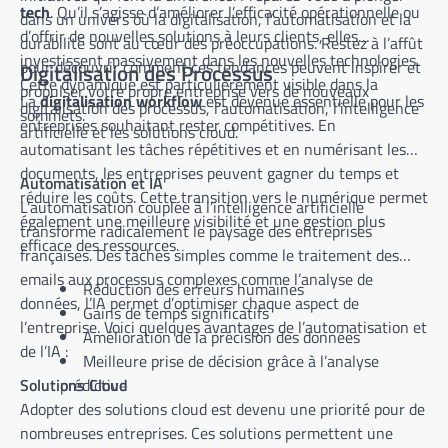
tech
. Qu’il s’agisse d’améliorer l’efficacité opérationnelle ou
dans un univers où la digitalisation, l’automatisation et la
d’offrir de nouvelles solutions à leurs clients, elles
durabilité sont au cœur des préoccupations. Restez à l’affût
investissent massivement dans les nouvelles technologies.
pour découvrir comment ces tendances peuvent inspirer et
Digitalisation des Processus
Cette dynamique est particulièrement visible dans la
propulser votre propre entreprise vers de nouveaux
La
digitalisation workflow
est devenue essentielle pour les
digitalisation des processus, l’automatisation, l’intelligence
sommets.
entreprises souhaitant rester compétitives. En
artificielle et les solutions cloud.
automatisant les tâches répétitives et en numérisant les
documents, les entreprises peuvent gagner du temps et
Automatisation et IA
réduire les coûts. Cette transition vers le numérique permet
L’automatisation couplée à l’intelligence artificielle
également une meilleure visibilité et une gestion plus
transforme radicalement le paysage des entreprises
efficace des ressources.
françaises. Des tâches simples comme le traitement des
emails aux processus complexes comme l’analyse de
Réduction des erreurs humaines
données, l’IA permet d’optimiser chaque aspect de
Gains de temps significatifs
l’entreprise. Voici quelques avantages de l’automatisation et
Amélioration de la précision des données
de l’IA :
Meilleure prise de décision grâce à l’analyse
Solutions Cloud
prédictive
Adopter des solutions cloud est devenu une priorité pour de
nombreuses entreprises. Ces solutions permettent une