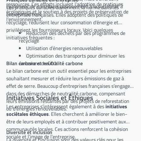
ressources. Ces efforts incluent l’adoption de pratiques
également de contribuer positivement à la société et à
Les pratiques durables deviennent la norme dans les
écologiques et le soutien à des projets de préservation de
l’environnement.
entreprises françaises. Elles adoptent des politiques de
l’environnement.
recyclage, réduisent leur consommation d’énergie et
privilégient les fournisseurs locaux. Voici quelques
Réduction des déchets par des programmes de
initiatives fréquentes :
recyclage
Utilisation d’énergies renouvelables
Optimisation des transports pour diminuer les
Bilan carbone et neutralité carbone
émissions de CO2
Le bilan carbone est un outil essentiel pour les entreprises
souhaitant mesurer et réduire leurs émissions de gaz à
effet de serre. Beaucoup d’entreprises françaises s’engagent
dans des démarches de neutralité carbone, compensant
Initiatives Sociales et Éthiques
leurs émissions restantes par des projets de reforestation
Les entreprises s’intéressent également à des
initiatives
ou d’énergies renouvelables.
sociétales éthiques
. Elles cherchent à améliorer le bien-
être de leurs employés et à contribuer positivement aux
communautés locales. Ces actions renforcent la cohésion
Diversité et inclusion
sociale et l’image de l’entreprise.
La diversité et l’inclusion sont des valeurs clés pour les