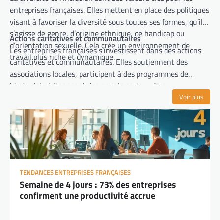
entreprises françaises. Elles mettent en place des politiques
visant à favoriser la diversité sous toutes ses formes, qu’il
s’agisse de genre, d’origine ethnique, de handicap ou
Actions caritatives et communautaires
d’orientation sexuelle. Cela crée un environnement de
Les entreprises françaises s’investissent dans des actions
travail plus riche et dynamique.
caritatives et communautaires. Elles soutiennent des
associations locales, participent à des programmes de
bénévolat et financent des projets sociaux. Ces
engagements renforcent les liens avec la communauté et
Voir plus
démontrent la responsabilité sociale des entreprises.
TENDANCES ENTREPRISES FRANÇAISES
Semaine de 4 jours : 73% des entreprises
confirment une productivité accrue