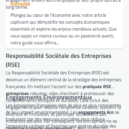
engagement envers leurs employés et leur propre succès à
Économie
long terme.
Plongez au cœur de l’économie avec notre article
captivant qui démystifie les concepts économiques
essentiels et explore les enjeux mondiaux actuels. Que
vous soyez un novice curieux ou un passionné averti,
notre guide vous offrira…
Responsabilité Sociétale des Entreprises
(RSE)
La Responsabilité Sociétale des Entreprises (RSE) est
devenue un élément central de la stratégie des entreprises
françaises. En mettant l’accent sur des
pratiques RSE
entreprises
robustes, elles cherchent à promouvoir des
Engagements Environnementaux
comportements éthiques et durables. Cela inclut des
Les entreprises françaises sont de plus en plus conscientes
engagements pour réduire l’empreinte carbone, soutenir la
de leur impact environnemental. Les
engagements éco
se
diversité et l’inclusion, et participer activement aux
traduisent par des mesures concrètes pour réduire
initiatives sociales. Par conséquent, les entreprises ne se
l’empreinte carbone et favoriser une gestion durable des
contentent plus de viser des profits, mais s’efforcent
Pratiques durables en entreprise