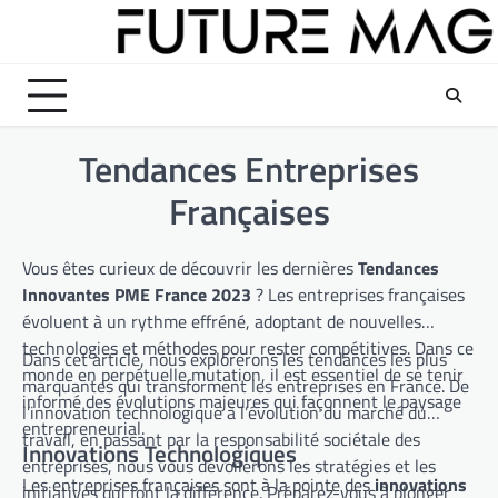
Skip
to
content
Tendances Entreprises
Françaises
Vous êtes curieux de découvrir les dernières
Tendances
Innovantes PME France 2023
? Les entreprises françaises
évoluent à un rythme effréné, adoptant de nouvelles
technologies et méthodes pour rester compétitives. Dans ce
Dans cet article, nous explorerons les tendances les plus
monde en perpétuelle mutation, il est essentiel de se tenir
marquantes qui transforment les entreprises en France. De
informé des évolutions majeures qui façonnent le paysage
l’innovation technologique à l’évolution du marché du
entrepreneurial.
travail, en passant par la responsabilité sociétale des
Innovations Technologiques
entreprises, nous vous dévoilerons les stratégies et les
Les entreprises françaises sont à la pointe des
innovations
initiatives qui font la différence. Préparez-vous à plonger