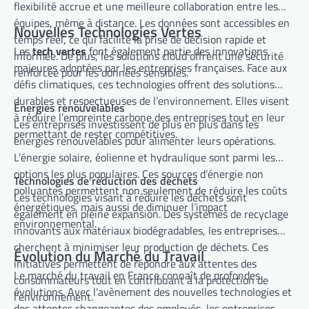
flexibilité accrue et une meilleure collaboration entre les
équipes, même à distance. Les données sont accessibles en
Nouvelles Technologies Vertes
temps réel, ce qui facilite la prise de décision rapide et
Les
tech vertes
font également partie des innovations
informée. De plus, les solutions cloud offrent une sécurité
majeures adoptées par les entreprises françaises. Face aux
renforcée pour les données sensibles.
défis climatiques, ces technologies offrent des solutions
durables et respectueuses de l’environnement. Elles visent
Énergies renouvelables
à réduire l’empreinte carbone des entreprises tout en leur
Les entreprises investissent de plus en plus dans les
permettant de rester compétitives.
énergies renouvelables pour alimenter leurs opérations.
L’énergie solaire, éolienne et hydraulique sont parmi les
options les plus populaires. Ces sources d’énergie non
Technologies de réduction des déchets
polluantes permettent non seulement de réduire les coûts
Les technologies visant à réduire les déchets sont
énergétiques, mais aussi de diminuer l’impact
également en pleine expansion. Des systèmes de recyclage
environnemental.
innovants aux matériaux biodégradables, les entreprises
cherchent à minimiser leur production de déchets. Ces
Évolution du Marché du Travail
initiatives permettent de répondre aux attentes des
Le marché du travail en France connaît de profondes
consommateurs tout en contribuant à la protection de
évolutions. Avec l’avènement des nouvelles technologies et
l’environnement.
des attentes changeantes des employés, les entreprises