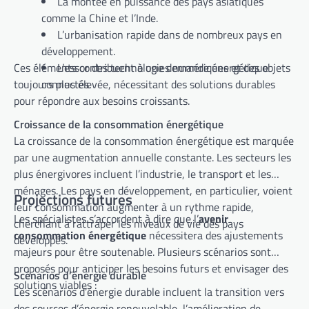
La montée en puissance des pays asiatiques
comme la Chine et l’Inde.
L’urbanisation rapide dans de nombreux pays en
développement.
Ces éléments contribuent à une demande énergétique
L’essor des technologies numériques et des objets
toujours plus élevée, nécessitant des solutions durables
connectés.
pour répondre aux besoins croissants.
Croissance de la consommation énergétique
La croissance de la consommation énergétique est marquée
par une augmentation annuelle constante. Les secteurs les
plus énergivores incluent l’industrie, le transport et les
ménages. Les pays en développement, en particulier, voient
Projections futures
leur consommation augmenter à un rythme rapide,
Les spécialistes s’accordent à dire que l’
avenir
cherchant à rattraper les niveaux de vie des pays
consommation énergétique
nécessitera des ajustements
développés.
majeurs pour être soutenable. Plusieurs scénarios sont
proposés pour anticiper les besoins futurs et envisager des
Scénarios d’énergie durable
solutions viables :
Les scénarios d’énergie durable incluent la transition vers
des sources d’énergie renouvelable, l’amélioration de