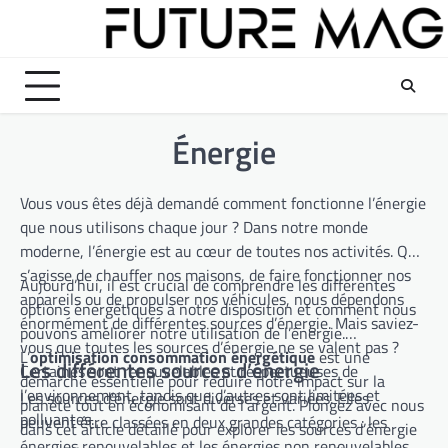
Skip
to
content
Énergie
Vous vous êtes déjà demandé comment fonctionne l’énergie
que nous utilisons chaque jour ? Dans notre monde
moderne, l’énergie est au cœur de toutes nos activités. Qu’il
s’agisse de chauffer nos maisons, de faire fonctionner nos
Aujourd’hui, il est crucial de comprendre les différentes
appareils ou de propulser nos véhicules, nous dépendons
options énergétiques à notre disposition et comment nous
énormément de différentes sources d’énergie. Mais saviez-
pouvons améliorer notre utilisation de l’énergie.
vous que toutes les sources d’énergie ne se valent pas ?
L’
optimisation consommation énergétique
est une
Les différentes sources d’énergie
Certaines sont renouvelables et respectueuses de
démarche essentielle pour réduire notre impact sur la
l’environnement, tandis que d’autres sont limitées et
Les sources d’énergie sont diverses et variées. Elles
planète tout en économisant de l’argent. Plongez avec nous
polluantes.
peuvent être classées en deux grandes catégories : les
dans cet article détaillé pour explorer les sources d’énergie
énergies renouvelables et les énergies non renouvelables.