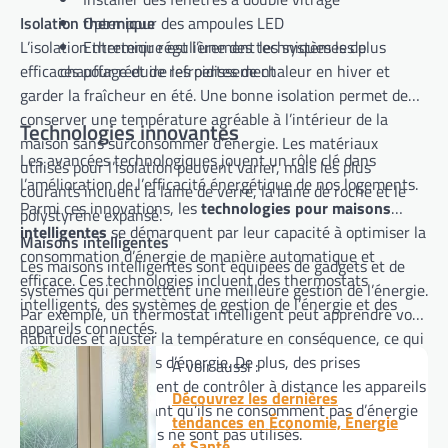
Isolation thermique
Opter pour des ampoules LED
L’isolation thermique est l’une des techniques les plus
Entretenir régulièrement les systèmes de
efficaces pour réduire les pertes de chaleur en hiver et
chauffage et de refroidissement
garder la fraîcheur en été. Une bonne isolation permet de
conserver une température agréable à l’intérieur de la
Technologies innovantes
maison sans surconsommer d’énergie. Les matériaux
Les avancées technologiques jouent un rôle clé dans
utilisés pour l’isolation peuvent varier, mais les plus
l’amélioration de l’efficacité énergétique de nos logements.
courants incluent la laine de verre, la laine de roche et le
Parmi ces innovations, les
technologies pour maisons
polystyrène expansé.
intelligentes
se démarquent par leur capacité à optimiser la
Maisons intelligentes
consommation d’énergie de manière automatique et
Les maisons intelligentes sont équipées de gadgets et de
efficace. Ces technologies incluent des thermostats
systèmes qui permettent une meilleure gestion de l’énergie.
intelligents, des systèmes de gestion de l’énergie et des
Par exemple, un thermostat intelligent peut apprendre vos
appareils connectés.
habitudes et ajuster la température en conséquence, ce qui
réduit les gaspillages d’énergie. De plus, des prises
A voir aussi :
connectées permettent de contrôler à distance les appareils
Découvrez les dernières
électriques, s’assurant qu’ils ne consomment pas d’énergie
tendances en Économie, Énergie
inutilement lorsqu’ils ne sont pas utilisés.
et Santé