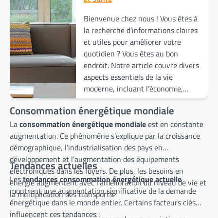
Bienvenue chez nous ! Vous êtes à
la recherche d’informations claires
et utiles pour améliorer votre
quotidien ? Vous êtes au bon
endroit. Notre article couvre divers
aspects essentiels de la vie
moderne, incluant l’économie,…
Consommation énergétique mondiale
La
consommation énergétique mondiale
est en constante
augmentation. Ce phénomène s’explique par la croissance
démographique, l’industrialisation des pays en
développement et l’augmentation des équipements
Tendances actuelles
électroniques dans les foyers. De plus, les besoins en
Les
tendances consommation énergétique actuelle
énergie augmentent avec l’amélioration du niveau de vie et
montrent une augmentation significative de la demande
la multiplication des transports.
énergétique dans le monde entier. Certains facteurs clés
influencent ces tendances :