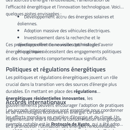
l’efficacité énergétique et l’innovation technologique. Voici
quelques pistes envisagées :
Développement accru des énergies solaires et
éoliennes.
Adoption massive des véhicules électriques.
Investissement dans la recherche et le
Ces projections offrent une vision optimiste de l’avenir
développement de nouvelles technologies
énergétique, mais nécessitent des engagements politiques
énergétiques.
et des changements comportementaux significatifs.
Politiques et régulations énergétiques
Les politiques et régulations énergétiques jouent un rôle
crucial dans la transition vers des sources d’énergie plus
durables. En mettant en place des
régulations
énergétiques résidentielles innovantes
, les
Accords internationaux
gouvernements peuvent encourager l’adoption de pratiques
Les accords internationaux sont essentiels pour coordonner
et de technologies économes en énergie. Ce cadre
les efforts mondiaux en matière d’énergie et de climat. Un
réglementaire vise à réduire la consommation énergétique
exemple notable est le
Protocole de Kyoto
, qui a été adopté
et à promouvoir l’utilisation des énergies renouvelables.