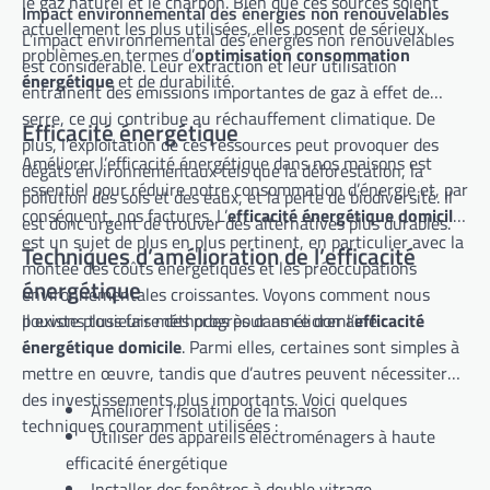
le gaz naturel et le charbon. Bien que ces sources soient
Impact environnemental des énergies non renouvelables
actuellement les plus utilisées, elles posent de sérieux
L’impact environnemental des énergies non renouvelables
problèmes en termes d’
optimisation consommation
est considérable. Leur extraction et leur utilisation
énergétique
et de durabilité.
entraînent des émissions importantes de gaz à effet de
serre, ce qui contribue au réchauffement climatique. De
Efficacité énergétique
plus, l’exploitation de ces ressources peut provoquer des
Améliorer l’efficacité énergétique dans nos maisons est
dégâts environnementaux tels que la déforestation, la
essentiel pour réduire notre consommation d’énergie et, par
pollution des sols et des eaux, et la perte de biodiversité. Il
conséquent, nos factures. L’
efficacité énergétique domicile
est donc urgent de trouver des alternatives plus durables.
est un sujet de plus en plus pertinent, en particulier avec la
Techniques d’amélioration de l’efficacité
montée des coûts énergétiques et les préoccupations
énergétique
environnementales croissantes. Voyons comment nous
pouvons tous faire des progrès dans ce domaine.
Il existe plusieurs méthodes pour améliorer l’
efficacité
énergétique domicile
. Parmi elles, certaines sont simples à
mettre en œuvre, tandis que d’autres peuvent nécessiter
des investissements plus importants. Voici quelques
Améliorer l’isolation de la maison
techniques couramment utilisées :
Utiliser des appareils électroménagers à haute
efficacité énergétique
Installer des fenêtres à double vitrage