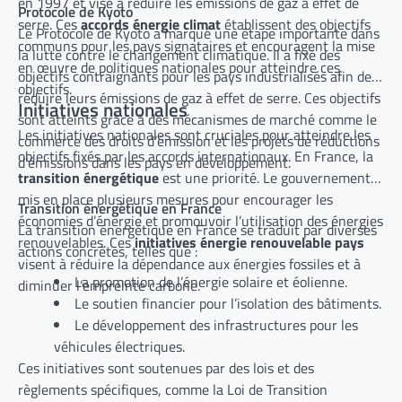
en 1997 et vise à réduire les émissions de gaz à effet de
Protocole de Kyoto
serre. Ces
accords énergie climat
établissent des objectifs
Le Protocole de Kyoto a marqué une étape importante dans
communs pour les pays signataires et encouragent la mise
la lutte contre le changement climatique. Il a fixé des
en œuvre de politiques nationales pour atteindre ces
objectifs contraignants pour les pays industrialisés afin de
objectifs.
réduire leurs émissions de gaz à effet de serre. Ces objectifs
Initiatives nationales
sont atteints grâce à des mécanismes de marché comme le
Les initiatives nationales sont cruciales pour atteindre les
commerce des droits d’émission et les projets de réductions
objectifs fixés par les accords internationaux. En France, la
d’émissions dans les pays en développement.
transition énergétique
est une priorité. Le gouvernement a
mis en place plusieurs mesures pour encourager les
Transition énergétique en France
économies d’énergie et promouvoir l’utilisation des énergies
La transition énergétique en France se traduit par diverses
renouvelables. Ces
initiatives énergie renouvelable pays
actions concrètes, telles que :
visent à réduire la dépendance aux énergies fossiles et à
La promotion de l’énergie solaire et éolienne.
diminuer l’empreinte carbone.
Le soutien financier pour l’isolation des bâtiments.
Le développement des infrastructures pour les
véhicules électriques.
Ces initiatives sont soutenues par des lois et des
règlements spécifiques, comme la Loi de Transition