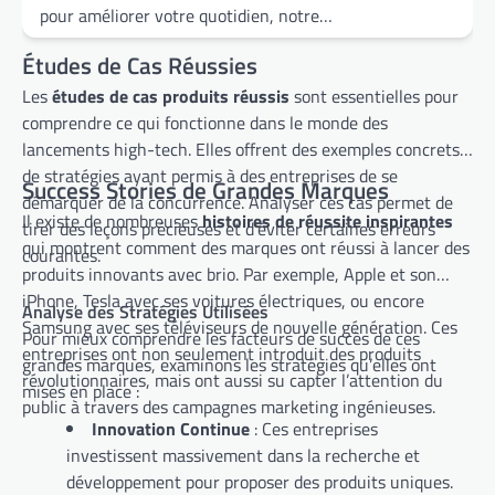
pour améliorer votre quotidien, notre…
Études de Cas Réussies
Les
études de cas produits réussis
sont essentielles pour
comprendre ce qui fonctionne dans le monde des
lancements high-tech. Elles offrent des exemples concrets
de stratégies ayant permis à des entreprises de se
Success Stories de Grandes Marques
démarquer de la concurrence. Analyser ces cas permet de
Il existe de nombreuses
histoires de réussite inspirantes
tirer des leçons précieuses et d’éviter certaines erreurs
qui montrent comment des marques ont réussi à lancer des
courantes.
produits innovants avec brio. Par exemple, Apple et son
iPhone, Tesla avec ses voitures électriques, ou encore
Analyse des Stratégies Utilisées
Samsung avec ses téléviseurs de nouvelle génération. Ces
Pour mieux comprendre les facteurs de succès de ces
entreprises ont non seulement introduit des produits
grandes marques, examinons les stratégies qu’elles ont
révolutionnaires, mais ont aussi su capter l’attention du
mises en place :
public à travers des campagnes marketing ingénieuses.
Innovation Continue
: Ces entreprises
investissent massivement dans la recherche et
développement pour proposer des produits uniques.