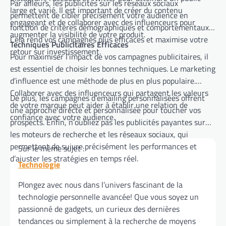
Par ailleurs, les publicités sur les réseaux sociaux
large et varié. Il est important de créer du contenu
permettent de cibler précisément votre audience en
engageant et de collaborer avec des influenceurs pour
fonction de critères démographiques et comportementaux.
augmenter la visibilité de votre produit.
Cela rend vos campagnes plus efficaces et maximise votre
Techniques Publicitaires Efficaces
retour sur investissement.
Pour maximiser l’impact de vos campagnes publicitaires, il
est essentiel de choisir les bonnes techniques. Le marketing
d’influence est une méthode de plus en plus populaire.
Collaborer avec des influenceurs qui partagent les valeurs
De plus, les campagnes d’emailing personnalisées offrent
de votre marque peut aider à établir une relation de
une approche directe et personnalisée pour toucher vos
confiance avec votre audience.
prospects. Enfin, n’oubliez pas les publicités payantes sur
les moteurs de recherche et les réseaux sociaux, qui
permettent de suivre précisément les performances et
Sur le même sujet :
d’ajuster les stratégies en temps réel.
Technologie
Plongez avec nous dans l’univers fascinant de la
technologie personnelle avancée! Que vous soyez un
passionné de gadgets, un curieux des dernières
tendances ou simplement à la recherche de moyens