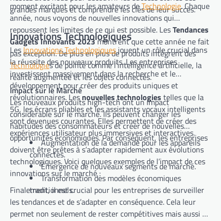
moment excitant pour les amateurs de
Technologie
. Chaque
grandes marques et comprendre les clés de leur succès.
année, nous voyons de nouvelles innovations qui
repoussent les limites de ce qui est possible. Les
Tendances
Innovations Technologiques
Gadgets Innovants 2023
montrent que cette année ne fait
Les
Innovations Technologiques
jouent un rôle crucial dans
pas exception. De plus en plus de produits intègrent des
la réussite des nouveaux produits. Les entreprises
Technologie
s de pointe comme l’intelligence artificielle, la
investissent massivement dans la recherche et le
réalité augmentée et les objets connectés.
développement pour créer des produits uniques et
Impact sur le Marché
révolutionnaires. Les
nouvelles technologies
telles que la
Les nouveaux produits high-tech ont un impact
5G, les écrans pliables et les assistants vocaux intelligents
considérable sur le marché. Ils peuvent changer les
sont devenues courantes. Elles permettent de créer des
habitudes des consommateurs et créer de nouvelles
expériences utilisateur plus immersives et interactives.
opportunités économiques. Par conséquent, les entreprises
Augmentation de la demande pour les appareils
doivent être prêtes à s’adapter rapidement aux évolutions
connectés.
technologiques. Voici quelques exemples de l’impact de ces
Émergence de nouveaux segments de marché.
innovations sur le marché :
Transformation des modèles économiques
Finalement, il est crucial pour les entreprises de surveiller
traditionnels.
les tendances et de s’adapter en conséquence. Cela leur
permet non seulement de rester compétitives mais aussi de