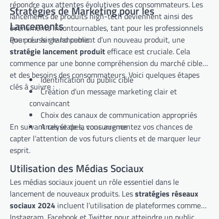
répondre aux attentes évolutives des consommateurs. Les
Stratégies de Marketing pour les
lancements de produits high-tech deviennent ainsi des
Lancements
événements incontournables, tant pour les professionnels
que pour le grand public.
Pour réussir le lancement d’un nouveau produit, une
stratégie lancement produit
efficace est cruciale. Cela
commence par une bonne compréhension du marché cible
et des besoins des consommateurs. Voici quelques étapes
Identification du public cible
clés à suivre :
Création d’un message marketing clair et
convaincant
Choix des canaux de communication appropriés
En suivant ces étapes, vous augmentez vos chances de
Analyse de la concurrence
capter l’attention de vos futurs clients et de marquer leur
esprit.
Utilisation des Médias Sociaux
Les médias sociaux jouent un rôle essentiel dans le
lancement de nouveaux produits. Les
stratégies réseaux
sociaux 2024
incluent l’utilisation de plateformes comme
Instagram, Facebook et Twitter pour atteindre un public