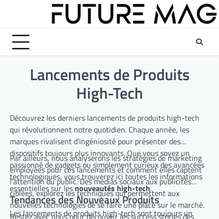
Skip
to
content
Lancements de Produits
High-Tech
Découvrez les derniers lancements de produits high-tech
qui révolutionnent notre quotidien. Chaque année, les
marques rivalisent d’ingéniosité pour présenter des
dispositifs toujours plus innovants. Que vous soyez un
Par ailleurs, nous analyserons les stratégies de marketing
passionné de gadgets ou simplement curieux des avancées
employées pour ces lancements et comment elles captent
technologiques, vous trouverez ici toutes les informations
l’attention du public. Des médias sociaux aux publicités
essentielles sur les
nouveautés high-tech
.
ciblées, explorez les techniques qui permettent aux
Tendances des Nouveaux Produits
nouvelles technologies de se faire une place sur le marché.
Les lancements de produits high-tech sont toujours un
Restez avec nous pour découvrir les success stories des