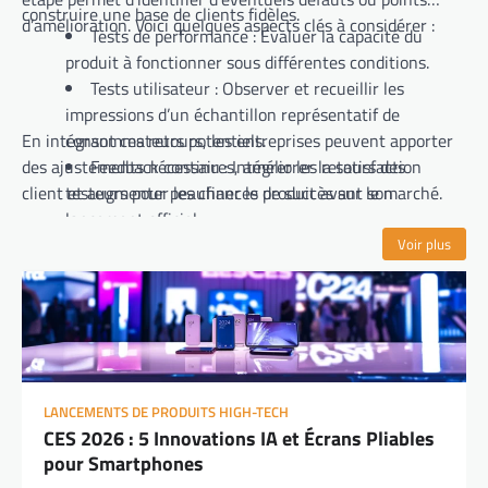
construire une base de clients fidèles.
d’amélioration. Voici quelques aspects clés à considérer :
Tests de performance : Évaluer la capacité du
produit à fonctionner sous différentes conditions.
Tests utilisateur : Observer et recueillir les
impressions d’un échantillon représentatif de
En intégrant ces retours, les entreprises peuvent apporter
consommateurs potentiels.
des ajustements nécessaires, améliorer la satisfaction
Feedback continu : Intégrer les retours des
client et augmenter les chances de succès sur le marché.
testeurs pour peaufiner le produit avant son
lancement officiel.
Voir plus
LANCEMENTS DE PRODUITS HIGH-TECH
CES 2026 : 5 Innovations IA et Écrans Pliables
pour Smartphones