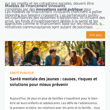
sur les impôts et les cotisations sociales, doivent être
Modèles de Financement Innovants
complétés par des
innovations santé publique
pour
Les modèles de financement innovants cherchent à pallier
répondre aux besoins croissants. Les partenariats public-
les insuffisances des systèmes traditionnels. Ils incluent des
privé, les fonds d’investissement dédiés à la santé et les
approches comme le financement basé sur les résultats, qui
initiatives communautaires sont autant de solutions
récompense les prestataires de santé pour les améliorations
innovantes pour diversifier les sources de financement.
concrètes dans la qualité des soins. De plus, le
Voir plus
crowdfunding et les micro-assurances sont des solutions
émergentes qui permettent de mobiliser des ressources
supplémentaires. Ces modèles offrent une flexibilité accrue
et peuvent améliorer l’efficacité du financement de la santé
publique.
SANTÉ PUBLIQUE
Santé mentale des jeunes : causes, risques et
solutions pour mieux prévenir
Aujourd’hui, de plus en plus de familles s’inquiètent pour le bien-
être de leurs enfants et adolescents. Les défis de l’adolescence,
la pression scolaire, les relations avec les amis et la famille… tous