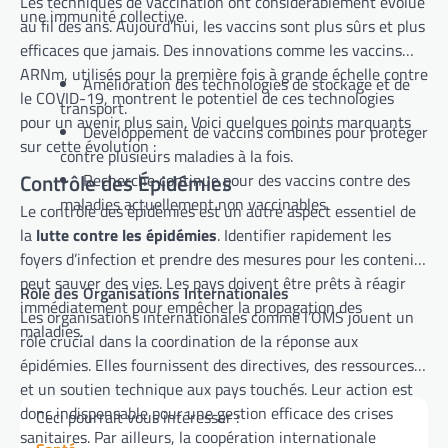
Les techniques de vaccination ont considérablement évolué
une immunité collective.
au fil des ans. Aujourd’hui, les vaccins sont plus sûrs et plus
efficaces que jamais. Des innovations comme les vaccins
ARNm, utilisés pour la première fois à grande échelle contre
Amélioration des technologies de stockage et de
le COVID-19, montrent le potentiel de ces technologies
transport.
pour un avenir plus sain. Voici quelques points marquants
Développement de vaccins combinés pour protéger
sur cette évolution :
contre plusieurs maladies à la fois.
Contrôle des Épidémies
Recherche continue pour des vaccins contre des
maladies actuellement non vaccinables.
Le contrôle des épidémies est un autre aspect essentiel de
la
lutte contre les épidémies
. Identifier rapidement les
foyers d’infection et prendre des mesures pour les contenir
peut sauver des vies. Les pays doivent être prêts à réagir
Rôle des Organisations Internationales
immédiatement pour empêcher la propagation des
Les organisations internationales comme l’OMS jouent un
maladies.
rôle crucial dans la coordination de la réponse aux
épidémies. Elles fournissent des directives, des ressources
et un soutien technique aux pays touchés. Leur action est
donc indispensable pour une gestion efficace des crises
Ceci pourrait vous intéresser :
sanitaires. Par ailleurs, la coopération internationale