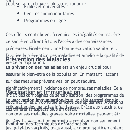
sain.
peut se faire à travers plusieurs canaux :
Écoles et universités
Centres communautaires
Programmes en ligne
Ces efforts contribuent à réduire les inégalités en matière
de santé en offrant à tous l’accès à des connaissances
précieuses. Finalement, une bonne éducation sanitaire
favorise la prévention des maladies et améliore la qualité de
Prévention des Maladies
vie de la population.
La prévention des maladies
est un enjeu crucial pour
assurer le bien-être de la population. En mettant l’accent
sur des mesures préventives, on peut réduire
significativement l’incidence de nombreuses maladies. Cela
Vaccination et Immunisation
inclut des campagnes de sensibilisation, des programmes de
La
vaccination immunisation
joue un rôle central dans la
vaccination et un contrôle efficace des épidémies. Abordons
prévention des maladies infectieuses. Grâce aux vaccins, de
ces différents aspects plus en détail.
nombreuses maladies graves, voire mortelles, peuvent être
évitées. La vaccination permet de protéger non seulement
Évolution des Techniques de Vaccination
les individus vaccinés, mais aussi la communauté en créant