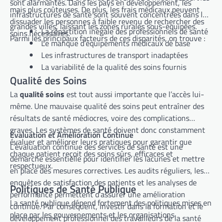
sont alarmantes. Dans les pays en développement, les
mais plus coûteuses. De plus, les frais médicaux peuvent
infrastructures de santé sont souvent concentrées dans les
dissuader les personnes à faible revenu de rechercher des
grandes villes, laissant les zones rurales sous-équipées.
La répartition inégale des professionnels de santé
soins nécessaires.
Parmi les principaux facteurs de ces disparités, on trouve :
Le manque d’équipements médicaux de base
Les infrastructures de transport inadaptées
La variabilité de la qualité des soins fournis
Qualité des Soins
La
qualité soins
est tout aussi importante que l’accès lui-
même. Une mauvaise qualité des soins peut entraîner des
résultats de santé médiocres, voire des complications
graves. Les systèmes de santé doivent donc constamment
Évaluation et Amélioration Continue
évaluer et améliorer leurs pratiques pour garantir que
L’évaluation continue des services de santé est une
chaque patient reçoit des soins sûrs, efficaces et
démarche essentielle pour identifier les lacunes et mettre
respectueux.
en place des mesures correctives. Les audits réguliers, les
enquêtes de satisfaction des patients et les analyses de
Politiques de Santé Publique
performance permettent d’assurer une amélioration
La santé publique dépend fortement des politiques mises en
continue. Par conséquent, investir dans la formation et le
place par les gouvernements et les organisations
développement professionnel des travailleurs de la santé