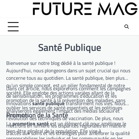
Skip
to
content
Santé Publique
Bienvenue sur notre blog dédié à la santé publique !
Aujourd’hui, nous plongeons dans un sujet crucial qui nous
concerne tous au quotidien. La santé publique, bien plus
qu’un simple concept, est un pilier fondamental de notre
Dans cet article, nous explorerons comment les campagnes
société. Elle englobe des actions variées allant de la
de sensibilisation, les programmes d’éducation et les
promotion de la santé à la prévention des maladies, sans
innovations
santé publique
transforment nos vies. Nous
oublier les services de santé essentiels et les politiques
analyserons également l’impact des médias sociaux et
Promotion de la Santé
nationales.
l’évolution des techniques de vaccination. De plus, nous
La
promotion santé
est un élément clé pour améliorer le
mettrons en lumière les disparités régionales en matière
bien-être général de la population. Elle vise à
d’accès aux soins et les stratégies pour améliorer la qualité
responsabiliser les individus et les communautés en les