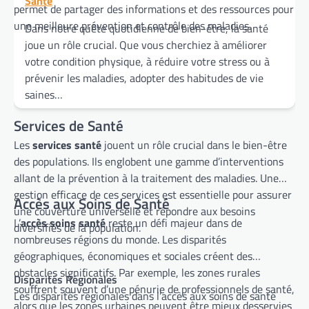
Santé
permet de partager des informations et des ressources pour
une meilleure prévention et contrôle des maladies.
Dans notre quête quotidienne de bien-être, la santé
joue un rôle crucial. Que vous cherchiez à améliorer
votre condition physique, à réduire votre stress ou à
prévenir les maladies, adopter des habitudes de vie
saines…
Services de Santé
Les
services santé
jouent un rôle crucial dans le bien-être
des populations. Ils englobent une gamme d’interventions
allant de la prévention à la traitement des maladies. Une
gestion efficace de ces services est essentielle pour assurer
Accès aux Soins de Santé
une couverture universelle et répondre aux besoins
L’
accès soins santé
reste un défi majeur dans de
diversifiés de la population.
nombreuses régions du monde. Les disparités
géographiques, économiques et sociales créent des
obstacles significatifs. Par exemple, les zones rurales
Disparités Régionales
souffrent souvent d’une pénurie de professionnels de santé,
Les disparités régionales dans l’accès aux soins de santé
alors que les zones urbaines peuvent être mieux desservies