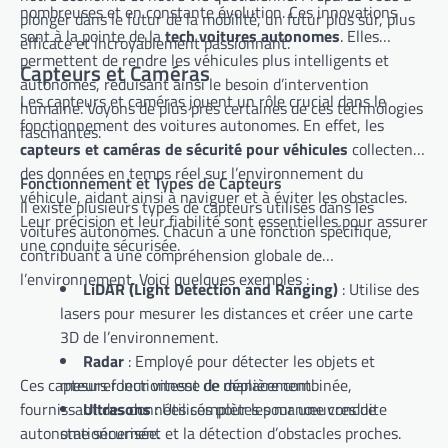
nombreuses et en constante évolution. Ces innovations
plonger dans le futur de la mobilité, un futur plus sûr, plus
sont à la pointe de la
tech voitures autonomes
. Elles
efficace et incroyablement passionnant.
permettent de rendre les véhicules plus intelligents et
Capteurs et Caméras
autonomes, réduisant ainsi le besoin d’intervention
Les capteurs et caméras jouent un rôle crucial dans le
humaine. Voyons de plus près certaines de ces technologies
fonctionnement des voitures autonomes. En effet, les
fascinantes.
capteurs et caméras de sécurité pour véhicules
collectent
des données en temps réel sur l’environnement du
Fonctionnement et Types de Capteurs
véhicule, aidant ainsi à naviguer et à éviter les obstacles.
Il existe plusieurs types de capteurs utilisés dans les
Leur précision et leur fiabilité sont essentielles pour assurer
voitures autonomes. Chacun a une fonction spécifique,
une conduite sécurisée.
contribuant à une compréhension globale de
l’environnement. Voici quelques exemples :
LiDAR (Light Detection and Ranging)
: Utilise des
lasers pour mesurer les distances et créer une carte
3D de l’environnement.
Radar
: Employé pour détecter les objets et
Ces capteurs fonctionnent de manière combinée,
mesurer leur vitesse de déplacement.
fournissant des données complètes pour une conduite
Ultrasons
: Utilisés pour les manœuvres de
autonome sécurisée.
stationnement et la détection d’obstacles proches.