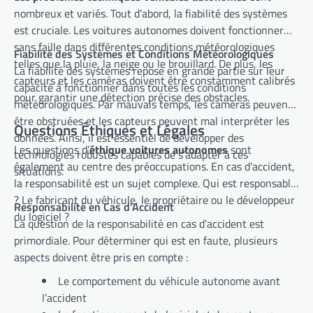
nombreux et variés. Tout d’abord, la fiabilité des systèmes
est cruciale. Les voitures autonomes doivent fonctionner
sans faille dans différentes conditions météorologiques
Fiabilité des Systèmes et Conditions Météorologiques
telles que la pluie, la neige ou le brouillard. De plus, les
La fiabilité des systèmes repose en grande partie sur leur
capteurs et les caméras doivent être constamment calibrés
capacité à fonctionner dans toutes les conditions
pour garantir une détection précise des obstacles.
météorologiques. Par mauvais temps, les caméras peuvent
être obstruées et les capteurs peuvent mal interpréter les
Questions Éthiques et Légales
données. Ainsi, il est essentiel de développer des
Les questions d’
éthique voitures autonomes
sont
technologies robustes capables de s’adapter à ces
également au centre des préoccupations. En cas d’accident,
situations.
la responsabilité est un sujet complexe. Qui est responsable
? Le fabricant du véhicule, le propriétaire ou le développeur
Responsabilité en Cas d’Accident
du logiciel ?
La question de la responsabilité en cas d’accident est
primordiale. Pour déterminer qui est en faute, plusieurs
aspects doivent être pris en compte :
Le comportement du véhicule autonome avant
l’accident