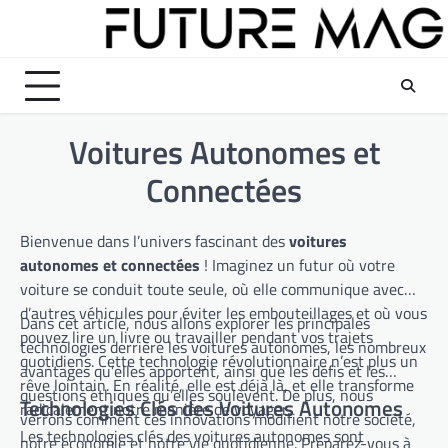
Skip
to
content
Voitures Autonomes et
Connectées
Bienvenue dans l’univers fascinant des
voitures
autonomes et connectées
! Imaginez un futur où votre
voiture se conduit toute seule, où elle communique avec
d’autres véhicules pour éviter les embouteillages et où vous
Dans cet article, nous allons explorer les principales
pouvez lire un livre ou travailler pendant vos trajets
technologies derrière les voitures autonomes, les nombreux
quotidiens. Cette technologie révolutionnaire n’est plus un
avantages qu’elles apportent, ainsi que les défis et les
rêve lointain. En réalité, elle est déjà là, et elle transforme
questions éthiques qu’elles soulèvent. De plus, nous
Technologies Clés des Voitures Autonomes
radicalement notre manière de voyager.
verrons comment ces innovations modifient notre société,
Les technologies clés des voitures autonomes sont
notre économie et notre vie quotidienne. Préparez-vous à