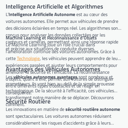
Intelligence Artificielle et Algorithmes
L’
Intelligence Artificielle Autonome
est au cœur des
voitures autonomes. Elle permet aux véhicules de prendre
des décisions éclairées en temps réel. Les algorithmes sont
conçus pour analyser les données collectées par les
Machine Learning et Reconnaissance d’Objets
capteurs et caméras, permettant ainsi une réponse rapide
Le Machine Learning joue un rôle crucial dans
et précise aux situations de conduite diverses.
l’amélioration continue des voitures autonomes. Grâce à
cette
Technologie
, les véhicules peuvent apprendre de leurs
expériences passées et ajuster leurs comportements pour
Avantages des Véhicules Autonomes
améliorer la sécurité et l’efficacité. La reconnaissance
Les
véhicules autonomes avantages
sont nombreux et
d’objets, quant à elle, permet aux voitures de distinguer
prometteurs. Ils vont bien au-delà de la simple prouesse
entre différents types d’obstacles et de réagir en
technologique. De la sécurité à l’efficacité, ces véhicules
conséquence.
transforment notre manière de se déplacer. Découvrons
Sécurité Routière
comment.
Les innovations en matière de
sécurité routière autonome
sont spectaculaires. Les voitures autonomes réduisent
considérablement les risques d’accidents grâce à leurs