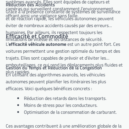
systèmes avancés. Elles sont équipées de capteurs et
Réduction des Accidents
caméras qui surveillent constamment l’environnement,
Grâce à la présence constante de systèmes de surveillance
offrant ainsi une vigilance sans faille.
et de réaction rapide, les véhicules autonomes peuvent
éviter de nombreux accidents causés par des erreurs
humaines. Par ailleurs, ils respectent toujours les
Efficacité et Commodité
limitations de vitesse et les distances de sécurité.
L’
efficacité véhicule autonome
est un autre point fort. Ces
voitures permettent une gestion optimale du temps et des
trajets. Elles sont capables de prévoir et d’éviter les
embouteillages, ce qui rend les déplacements plus fluides et
Gestion du Temps et Réduction de la Congestion
plus rapides.
En utilisant des algorithmes avancés, les véhicules
autonomes peuvent planifier les itinéraires les plus
efficaces. Voici quelques bénéfices concrets :
Réduction des retards dans les transports.
Moins de stress pour les conducteurs.
Optimisation de la consommation de carburant.
Ces avantages contribuent à une amélioration globale de la