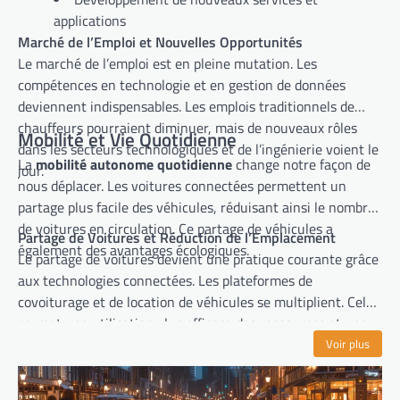
applications
Marché de l’Emploi et Nouvelles Opportunités
Le marché de l’emploi est en pleine mutation. Les
compétences en technologie et en gestion de données
deviennent indispensables. Les emplois traditionnels de
chauffeurs pourraient diminuer, mais de nouveaux rôles
Mobilité et Vie Quotidienne
dans les secteurs technologiques et de l’ingénierie voient le
La
mobilité autonome quotidienne
change notre façon de
jour.
nous déplacer. Les voitures connectées permettent un
partage plus facile des véhicules, réduisant ainsi le nombre
de voitures en circulation. Ce partage de véhicules a
Partage de Voitures et Réduction de l’Emplacement
également des avantages écologiques.
Le partage de voitures devient une pratique courante grâce
aux technologies connectées. Les plateformes de
covoiturage et de location de véhicules se multiplient. Cela
permet une utilisation plus efficace des ressources et une
réduction du nombre de voitures en stationnement. La
Voir plus
mobilité devient ainsi plus fluide et accessible à tous.