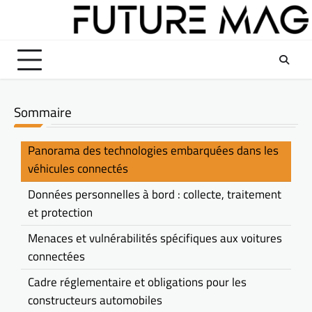
Skip
to
content
Sommaire
Panorama des technologies embarquées dans les
véhicules connectés
Données personnelles à bord : collecte, traitement
et protection
Menaces et vulnérabilités spécifiques aux voitures
connectées
Cadre réglementaire et obligations pour les
constructeurs automobiles