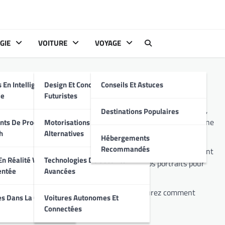
GIE
VOITURE
VOYAGE
s
 En Intelligence
Design Et Conception
Conseils Et Astuces
le
Futuristes
traits captivants ? Vous êtes au bon endroit ! Dans cet article,
Destinations Populaires
meilleures pratiques pour préparer vos questions, établir une
ts De Produits
Motorisations Hybrides Et
h
Alternatives
Hébergements
Recommandés
ent inspirer et influencer la société. Pour ceux qui souhaitent
n Réalité Virtuelle
Technologies De Sécurité
pprendrez comment structurer efficacement vos portraits pour
entée
Avancées
s réseaux sociaux ou d’autres canaux, vous saurez comment
s Dans La Cyber-
Voitures Autonomes Et
Connectées