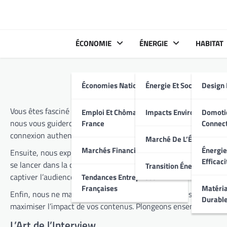
Skip
to
content
ÉCONOMIE
ÉNERGIE
HABITAT
Économies Nationales
Énergie Et Société
Design 
Vous êtes fasciné par les histoires de vie et les parcours inspir
Emploi Et Chômage En
Impacts Environnement
Domoti
nous vous guiderons à travers les techniques essentielles pour
France
Connec
connexion authentique avec vos sujets et gérer les émotions qu
Marché De L’Énergie
Marchés Financiers Français
Énergie
Ensuite, nous explorerons les récits de personnalités qui ont 
Efficaci
se lancer dans la création de portraits, nous partagerons des c
Transition Énergétique
captiver l’audience.
Tendances Entreprises
Françaises
Matéria
Enfin, nous ne manquerons pas de vous fournir des stratégies p
Durabl
maximiser l’impact de vos contenus. Plongeons ensemble dans l’
L’Art de l’Interview