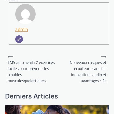
admin
Navigation
⟵
⟶
de
TMS au travail : 7 exercices
Nouveaux casques et
faciles pour prévenir les
écouteurs sans fil :
l’article
troubles
innovations audio et
musculosquelettiques
avantages clés
Derniers Articles