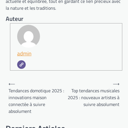
actuelle et équilibrée, tout en gardant ce lien précieux avec
la nature et les traditions.
Auteur
admin
Navigation
⟵
⟶
de
Tendances domotique 2025 :
Top tendances musicales
innovations maison
2025 : nouveaux artistes à
l’article
connectée à suivre
suivre absolument
absolument