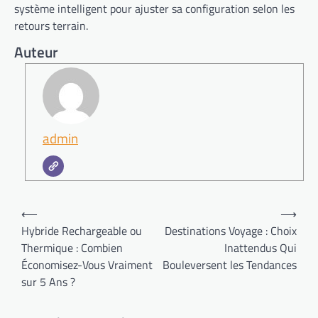
système intelligent pour ajuster sa configuration selon les
retours terrain.
Auteur
admin
Navigation
⟵
⟶
de
Hybride Rechargeable ou
Destinations Voyage : Choix
Thermique : Combien
Inattendus Qui
l’article
Économisez-Vous Vraiment
Bouleversent les Tendances
sur 5 Ans ?