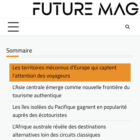
Skip
to
content
Sommaire
Les territoires méconnus d'Europe qui captent
l'attention des voyageurs
L'Asie centrale émerge comme nouvelle frontière du
tourisme authentique
Les îles isolées du Pacifique gagnent en popularité
auprès des écotouristes
L'Afrique australe révèle des destinations
alternatives loin des circuits classiques