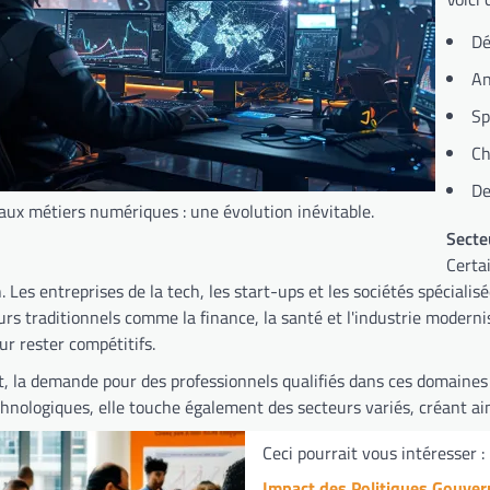
Dé
An
Sp
Ch
De
ux métiers numériques : une évolution inévitable.
Secte
Certa
on. Les entreprises de la tech, les start-ups et les sociétés spéci
urs traditionnels comme la finance, la santé et l'industrie moder
r rester compétitifs.
, la demande pour des professionnels qualifiés dans ces domaines n
chnologiques, elle touche également des secteurs variés, créant a
Ceci pourrait vous intéresser :
Impact des Politiques Gouvern