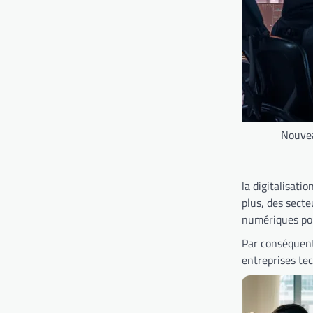
Nouvea
la digitalisati
plus, des secte
numériques pou
Par conséquent
entreprises te