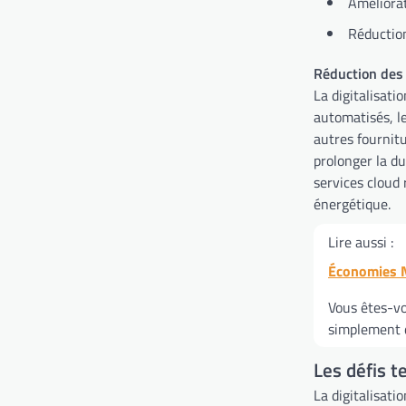
Améliorat
Réductio
Réduction des 
La digitalisat
automatisés, l
autres fournitu
prolonger la du
services cloud 
énergétique.
Lire aussi :
Économies N
Vous êtes-vo
simplement d
Les défis t
La digitalisat