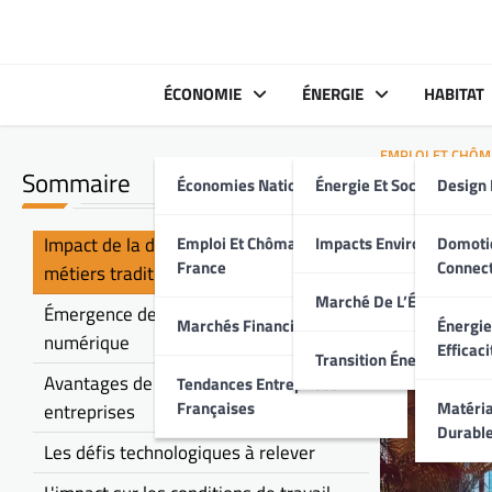
Skip
to
content
ÉCONOMIE
ÉNERGIE
HABITAT
EMPLOI ET CHÔM
Sommaire
Économies Nationales
Énergie Et Société
Design 
Commen
: Oppo
Impact de la digitalisation sur les
Emploi Et Chômage En
Impacts Environnement
Domoti
France
Connec
métiers traditionnels
Marché De L’Énergie
Émergence de nouveaux métiers liés au
Marchés Financiers Français
Énergie
numérique
Efficaci
Transition Énergétique
Avantages de la digitalisation pour les
Tendances Entreprises
Françaises
Matéria
entreprises
Durabl
Les défis technologiques à relever