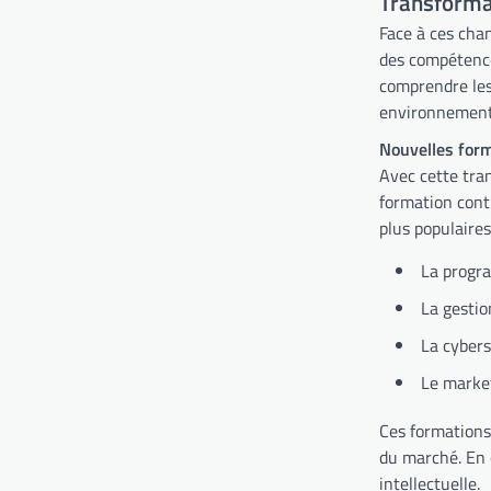
Transforma
Face à ces cha
des compétence
comprendre les
environnement. 
Nouvelles for
Avec cette tra
formation conti
plus populaires
La progr
La gestio
La cybers
Le market
Ces formations
du marché. En o
intellectuelle.