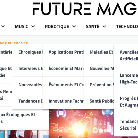
MUSIC
ROBOTIQUE
SANTÉ
TECHNOLO
AGE EN FRANCE
Intérieur Moderne
Chroniques Et Critiques
Applications Pratiques
Maladies Et Traitement
Avancées
t la Digitalisation Révolut
Artificiel
rtunités et Défis
aux
que Et Maison
Interviews Et Portraits
Économie Et Marché
Nouvelles Médicales
tée
Lancemen
High-Tec
Nouveautés Musicales
Événements Et Conférences
Prévention Et Bien-Être
s Renouvelables Et
té
Progrès E
Tendances Et Événements
Innovations Technologiques
Santé Publique
Et Augm
ux Écologiques Et
es
Tendance
Sécurité