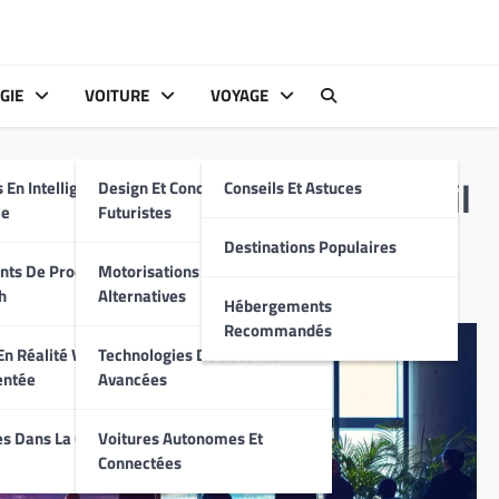
GIE
VOITURE
VOYAGE
s
 En Intelligence
Design Et Conception
Conseils Et Astuces
ionne le Marché du Travail
le
Futuristes
Destinations Populaires
ts De Produits
Motorisations Hybrides Et
h
Alternatives
Hébergements
Recommandés
n Réalité Virtuelle
Technologies De Sécurité
entée
Avancées
s Dans La Cyber-
Voitures Autonomes Et
Connectées