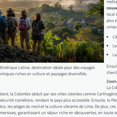
mettan
nouve
local 
plus 
uniqu
L’
Le
La
Ensui
l’Amérique Latine, destination idéale pour des voyages
cherc
ntiques riches en culture et paysages diversifiés.
Zoom 
La Co
bord, la Colombie séduit par ses villes colorées comme Carthagène,
sécurité s’améliore, rendant le pays plus accessible. Ensuite, le 
Colca, les plages du nord et la culture vibrante de Lima. De plus, c
mersives, garantissant un séjour riche en découvertes, en toute s