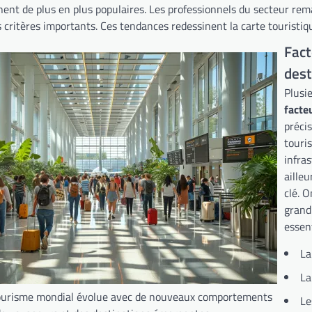
nt de plus en plus populaires. Les professionnels du secteur remar
critères importants. Ces tendances redessinent la carte touristiq
Fact
dest
Plusi
facte
précis
touris
infras
ailleu
clé. 
grand
essent
La
La
tourisme mondial évolue avec de nouveaux comportements
Le