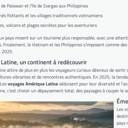
l de Palawan et l’île de Siargao aux Philippines
és flottants et les villages traditionnels vietnamiens
res, volcans et plages secrètes pour les aventuriers
eux pays misent sur un tourisme plus responsable, avec une attenti
es. Finalement, le Vietnam et les Philippines s’imposent comme des
 2025.
Latine, un continent à redécouvrir
ne attire de plus en plus les voyageurs curieux désireux de sortir 
ltures vibrantes et de rencontres authentiques. En 2025, la tendanc
 Les
voyages Amérique Latine
séduisent pour leur diversité et l’ac
ne, c’est choisir un dépaysement total, des paysages à couper le so
Émer
Les v
desti
pays 