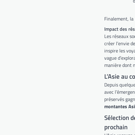
d
Finalement, la 
Impact des rés
Les réseaux soc
créer l’envie d
inspire les vo
vague d’explora
manière dont n
L’Asie au 
Depuis quelques
avec l’émergenc
préservés gagn
montantes As
Sélection d
prochain