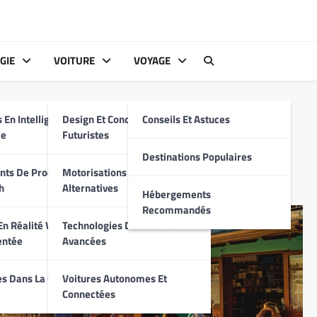
GIE
VOITURE
VOYAGE
s
 En Intelligence
Design Et Conception
Conseils Et Astuces
ouveaux hotspots
le
Futuristes
Destinations Populaires
ts De Produits
Motorisations Hybrides Et
h
Alternatives
Hébergements
Recommandés
n Réalité Virtuelle
Technologies De Sécurité
entée
Avancées
s Dans La Cyber-
Voitures Autonomes Et
Connectées