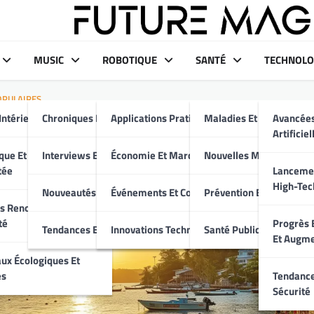
MUSIC
ROBOTIQUE
SANTÉ
TECHNOLO
OPULAIRES
Intérieur Moderne
Chroniques Et Critiques
Applications Pratiques
Maladies Et Traitement
Avancées
nations émergentes : les n
Artificiel
tiques à découvrir en 2025
aux
que Et Maison
Interviews Et Portraits
Économie Et Marché
Nouvelles Médicales
tée
Lancemen
High-Tec
Nouveautés Musicales
Événements Et Conférences
Prévention Et Bien-Être
s Renouvelables Et
té
Progrès E
Tendances Et Événements
Innovations Technologiques
Santé Publique
Et Augm
ux Écologiques Et
es
Tendance
Sécurité