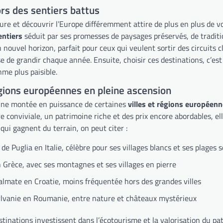
rs des sentiers battus
ture et découvrir l’Europe différemment attire de plus en plus de 
entiers
séduit par ses promesses de paysages préservés, de traditio
n nouvel horizon, parfait pour ceux qui veulent sortir des circuits
e de grandir chaque année. Ensuite, choisir ces destinations, c’est
me plus paisible.
égions européennes en pleine ascension
ne montée en puissance de certaines
villes et régions européen
 conviviale, un patrimoine riche et des prix encore abordables, el
 qui gagnent du terrain, on peut citer :
 de Puglia en Italie, célèbre pour ses villages blancs et ses plages 
n Grèce, avec ses montagnes et ses villages en pierre
almate en Croatie, moins fréquentée hors des grandes villes
ylvanie en Roumanie, entre nature et châteaux mystérieux
stinations investissent dans l’écotourisme et la valorisation du pat