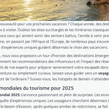
nouveauté pour vos prochaines vacances ? Chaque année, des dest
 à visiter. Oubliez les sites surchargés et les itinéraires classiqu
ous ceux qui aiment sortir des sentiers battus, l’année à venir pro
ne, en passant par l’Afrique et l’Europe, de nombreux pays s’ouvre
e d’expériences uniques guident désormais le choix des vacanciers.
t, nous vous proposons un tour d’horizon des destinations émergen
mment les recommandations des influenceurs et l’impact des résea
eils de nos experts pour préparer sereinement votre escapade dans
aventure ou simplement curieux, laissez-vous guider vers un
voyag
ort de l’ordinaire ? Suivez-nous, les hotspots de demain n’attenden
mondiales du tourisme pour 2025
ondial 2025
s’annonce passionnant et plein de surprises. Les env
quête d’expériences uniques. Les voyageurs cherchent désormais l’a
, le besoin d’évasion, après quelques années de restrictions, se fa