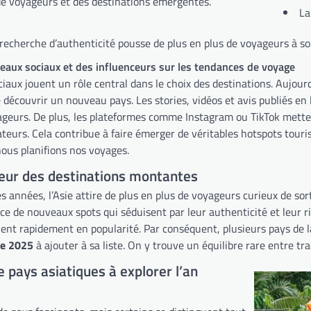
e voyageurs et des destinations émergentes.
La
recherche d’authenticité pousse de plus en plus de voyageurs à sor
eaux sociaux et des influenceurs sur les tendances de voyage
iaux jouent un rôle central dans le choix des destinations. Aujour
e découvrir un nouveau pays. Les stories, vidéos et avis publiés en 
yageurs. De plus, les plateformes comme Instagram ou TikTok mette
teurs. Cela contribue à faire émerger de véritables hotspots touris
ous planifions nos voyages.
cœur des destinations montantes
 années, l’Asie attire de plus en plus de voyageurs curieux de sor
e de nouveaux spots qui séduisent par leur authenticité et leur ri
ent rapidement en popularité. Par conséquent, plusieurs pays de
ie 2025
à ajouter à sa liste. On y trouve un équilibre rare entre tr
e pays asiatiques à explorer l’an