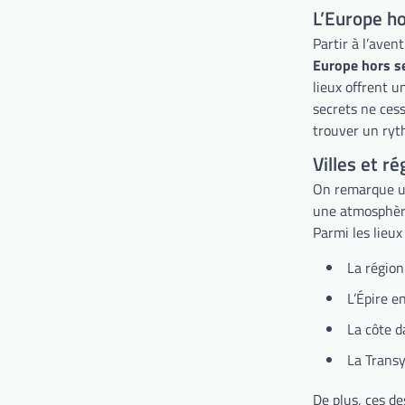
L’Europe ho
Partir à l’aven
Europe hors s
lieux offrent u
secrets ne cess
trouver un ryth
Villes et r
On remarque u
une atmosphère
Parmi les lieux
La région
L’Épire e
La côte d
La Trans
De plus, ces de