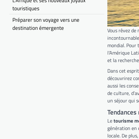
L’Afrique et ses nouveaux joyaux
touristiques
Préparer son voyage vers une
destination émergente
Vous rêvez de 
incontournables
mondial. Pour t
l’Amérique Lati
et la recherch
Dans cet espri
découvrirez co
aussi les cons
de culture, d’
un séjour qui s
Tendances 
Le
tourisme m
génération en 
locale. De plus