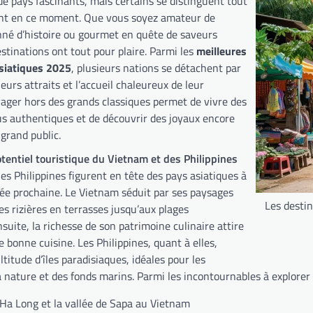
de pays fascinants, mais certains se distinguent tout
ent en ce moment. Que vous soyez amateur de
nné d’histoire ou gourmet en quête de saveurs
estinations ont tout pour plaire. Parmi les
meilleures
siatiques 2025
, plusieurs nations se détachent par
leurs attraits et l’accueil chaleureux de leur
yager hors des grands classiques permet de vivre des
us authentiques et de découvrir des joyaux encore
grand public.
otentiel touristique du Vietnam et des Philippines
es Philippines figurent en tête des pays asiatiques à
nnée prochaine. Le Vietnam séduit par ses paysages
Les desti
des rizières en terrasses jusqu’aux plages
uite, la richesse de son patrimoine culinaire attire
 bonne cuisine. Les Philippines, quant à elles,
titude d’îles paradisiaques, idéales pour les
 nature et des fonds marins. Parmi les incontournables à explorer 
’Ha Long et la vallée de Sapa au Vietnam