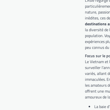
L’Asie regorge 
particulièrem
nature, passio
inédites, ces d
destinations a
la diversité de 
population. Vo
expériences pl
peu connus du 
Focus sur le p
Le Vietnam et l
surveiller l’a
variés, allant 
immaculées. Ens
les amateurs de
offrent une mul
amoureux de la
La baie d