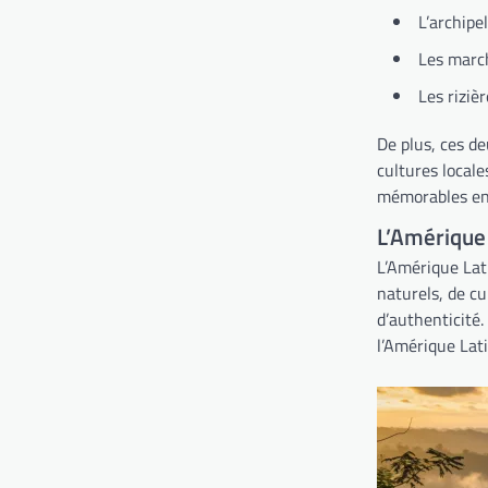
L’archipe
Les march
Les riziè
De plus, ces d
cultures local
mémorables en
L’Amérique 
L’Amérique Lati
naturels, de cu
d’authenticité.
l’Amérique Lati