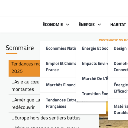
Skip
to
content
ÉCONOMIE
ÉNERGIE
HABITAT
DESTINATIONS P
Sommaire
Économies Nationales
Énergie Et Société
Design 
Desti
touris
Tendances mondiales du tourisme pour
Emploi Et Chômage En
Impacts Environnement
Domoti
France
Connec
2025
Marché De L’Énergie
L’Asie au cœur des destinations
Marchés Financiers Français
Énergie
montantes
Efficaci
Transition Énergétique
L’Amérique Latine, un continent à
Tendances Entreprises
Françaises
Matéria
redécouvrir
Durabl
L’Europe hors des sentiers battus