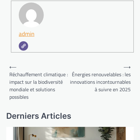
admin
Navigation
⟵
⟶
de
Réchauffement climatique :
Énergies renouvelables : les
impact sur la biodiversité
innovations incontournables
l’article
mondiale et solutions
à suivre en 2025
possibles
Derniers Articles