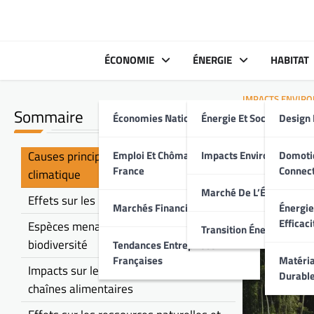
Skip
to
content
ÉCONOMIE
ÉNERGIE
HABITAT
IMPACTS ENVIR
Sommaire
Économies Nationales
Énergie Et Société
Design 
Réchau
mondia
Causes principales du réchauffement
Emploi Et Chômage En
Impacts Environnement
Domoti
France
Connec
climatique
Marché De L’Énergie
Effets sur les habitats naturels
Marchés Financiers Français
Énergie
Efficaci
Espèces menacées et perte de
Transition Énergétique
biodiversité
Tendances Entreprises
Françaises
Matéria
Impacts sur les cycles naturels et les
Durabl
chaînes alimentaires