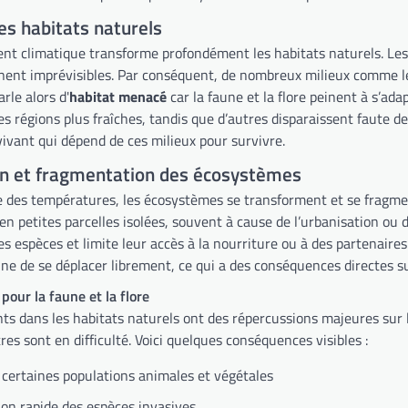
les habitats naturels
nt climatique transforme profondément les habitats naturels. Les
nent imprévisibles. Par conséquent, de nombreux milieux comme les 
arle alors d'
habitat menacé
car la faune et la flore peinent à s’ad
s régions plus fraîches, tandis que d’autres disparaissent faute d
vivant qui dépend de ces milieux pour survivre.
on et fragmentation des écosystèmes
 des températures, les écosystèmes se transforment et se fragm
n petites parcelles isolées, souvent à cause de l’urbanisation ou d
 espèces et limite leur accès à la nourriture ou à des partenaires p
ne de se déplacer librement, ce qui a des conséquences directes su
our la faune et la flore
s dans les habitats naturels ont des répercussions majeures sur l
es sont en difficulté. Voici quelques conséquences visibles :
 certaines populations animales et végétales
on rapide des espèces invasives