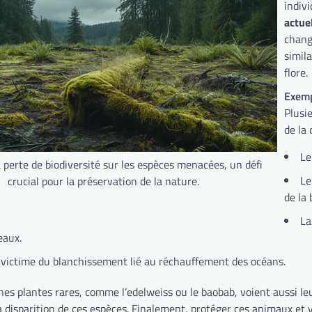
indiv
actue
chang
simila
flore.
Exemp
Plusi
de la 
Le
 perte de biodiversité sur les espèces menacées, un défi
Le
crucial pour la préservation de la nature.
de la 
La
eaux.
, victime du blanchissement lié au réchauffement des océans.
ines plantes rares, comme l’edelweiss ou le baobab, voient aussi 
la disparition de ces espèces. Finalement, protéger ces animaux et