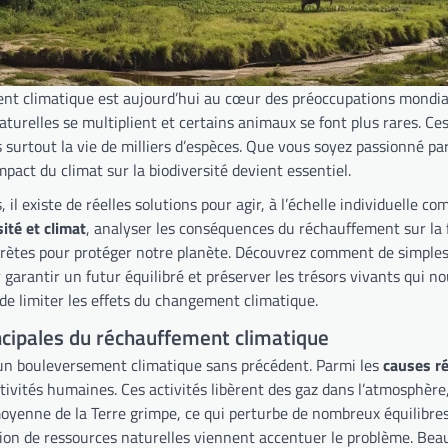
nt climatique est aujourd’hui au cœur des préoccupations mondial
aturelles se multiplient et certains animaux se font plus rares. 
 surtout la vie de milliers d’espèces. Que vous soyez passionné pa
pact du climat sur la biodiversité devient essentiel.
, il existe de réelles solutions pour agir, à l’échelle individuelle c
ité et climat
, analyser les conséquences du réchauffement sur la f
crètes pour protéger notre planète. Découvrez comment de simples g
 garantir un futur équilibré et préserver les trésors vivants qui no
 de limiter les effets du changement climatique.
ncipales du réchauffement climatique
 un bouleversement climatique sans précédent. Parmi les
causes r
tivités humaines. Ces activités libèrent des gaz dans l’atmosphère, 
yenne de la Terre grimpe, ce qui perturbe de nombreux équilibres.
n de ressources naturelles viennent accentuer le problème. Beauco