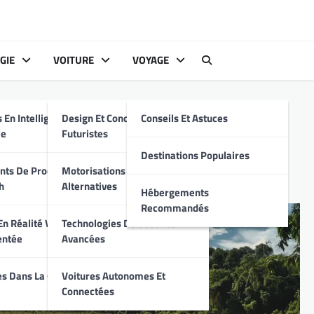
GIE
VOITURE
VOYAGE
s
 En Intelligence
Design Et Conception
Conseils Et Astuces
 sur la biodiversité
le
Futuristes
Destinations Populaires
ts De Produits
Motorisations Hybrides Et
h
Alternatives
Hébergements
Recommandés
n Réalité Virtuelle
Technologies De Sécurité
entée
Avancées
s Dans La Cyber-
Voitures Autonomes Et
Connectées