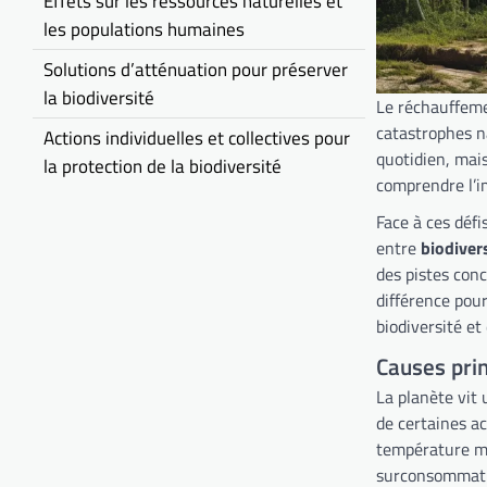
Effets sur les ressources naturelles et
les populations humaines
Solutions d’atténuation pour préserver
la biodiversité
Le réchauffeme
catastrophes n
Actions individuelles et collectives pour
quotidien, mais
la protection de la biodiversité
comprendre l’im
Face à ces défis
entre
biodivers
des pistes con
différence pour
biodiversité et
Causes pri
La planète vit
de certaines ac
température mo
surconsommatio