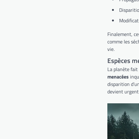
Dispariti
Modificat
Finalement, ce
comme les séche
vie.
Espèces me
La planète fai
menacées
inqu
disparition d’
devient urgent 