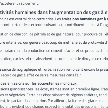
accélèrent rapidement.
tivités humaines dans l’augmentation des gaz à e
ains est central dans cette crise. Les
émissions humaines gaz à e
e sont surtout les secteurs suivants qui contribuent le plus à l’au
tion de charbon, de pétrole et de gaz naturel pour produire de l’éle
ture intensive, qui génère beaucoup de méthane et de protoxyde d’
ie, notamment la production de ciment, d’acier et de produits chim
station, car les arbres absorbent naturellement le dioxyde de carb
issance démographique et l’urbanisation renforcent encore la pressio
record de gaz à effet de serre mesurées dans l’air.
des émissions sur les écosystèmes mondiaux
ssions grandissantes, les écosystèmes sont en première ligne. D’ab
s et végétales. Certaines disparaissent de régions entières, tandis
ient, impactant la vie marine. Par ailleurs, la fonte des glaces men
devient évident que chaque écosystème subit des pressions inédites,