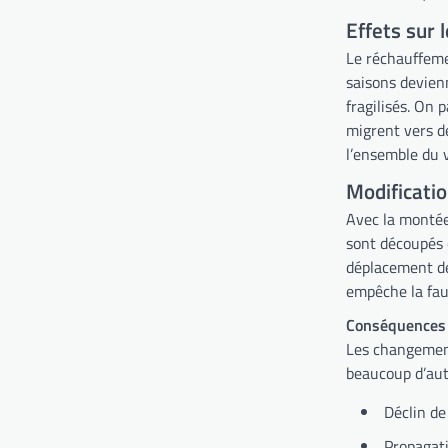
Effets sur 
Le réchauffeme
saisons devien
fragilisés. On p
migrent vers de
l’ensemble du 
Modificati
Avec la montée
sont découpés e
déplacement des
empêche la fau
Conséquences p
Les changement
beaucoup d’autr
Déclin de
Propagati