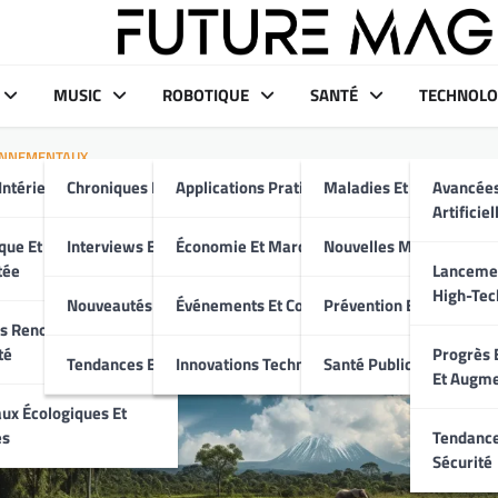
MUSIC
ROBOTIQUE
SANTÉ
TECHNOLO
ONNEMENTAUX
Intérieur Moderne
Chroniques Et Critiques
Applications Pratiques
Maladies Et Traitement
Avancées
ffement climatique : impact
Artificiel
le et solutions possibles
aux
que Et Maison
Interviews Et Portraits
Économie Et Marché
Nouvelles Médicales
tée
Lancemen
High-Tec
Nouveautés Musicales
Événements Et Conférences
Prévention Et Bien-Être
s Renouvelables Et
té
Progrès E
Tendances Et Événements
Innovations Technologiques
Santé Publique
Et Augm
ux Écologiques Et
es
Tendance
Sécurité