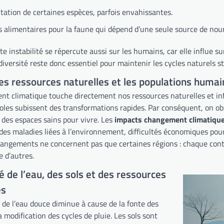
ation de certaines espèces, parfois envahissantes.
s alimentaires pour la faune qui dépend d’une seule source de nour
e instabilité se répercute aussi sur les humains, car elle influe su
diversité reste donc essentiel pour maintenir les cycles naturels st
les ressources naturelles et les populations huma
t climatique touche directement nos ressources naturelles et influ
coles subissent des transformations rapides. Par conséquent, on obs
 des espaces sains pour vivre. Les
impacts changement climatique
es maladies liées à l’environnement, difficultés économiques pour 
hangements ne concernent pas que certaines régions : chaque conti
 d’autres.
té de l’eau, des sols et des ressources
es
é de l’eau douce diminue à cause de la fonte des
la modification des cycles de pluie. Les sols sont