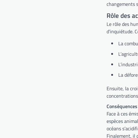
changements s’
Rôle des ac
Le rôle des hum
d’inquiétude. C
La combus
L’agricul
L’industr
La défore
Ensuite, la cro
concentrations 
Conséquences 
Face à ces émi
espèces animale
océans s’acidif
Finalement, il 