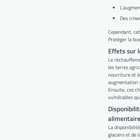
L’augment
Des crise
Cependant, cett
Protéger la bio
Effets sur 
Le réchauffemen
les terres agri
nourriture et à
augmentation d
Ensuite, ces c
vulnérables que
Disponibili
alimentair
La disponibilit
glaciers et de 