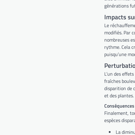
générations fu
Impacts sur
Le réchauffemen
modifiés. Par c
nombreuses esp
rythme. Cela cr
puisqu’une mod
Perturbatio
L’un des effets
fraîches boulev
disparition de 
et des plantes.
Conséquences s
Finalement, to
espèces dispara
La diminu