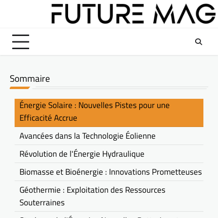
Skip
to
content
Sommaire
Énergie Solaire : Nouvelles Pistes pour une
Efficacité Accrue
Avancées dans la Technologie Éolienne
Révolution de l'Énergie Hydraulique
Biomasse et Bioénergie : Innovations Prometteuses
Géothermie : Exploitation des Ressources
Souterraines