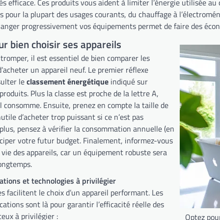
ès efficace. Ces produits vous aident à limiter l’énergie utilisée au 
s pour la plupart des usages courants, du chauffage à l’électroména
anger progressivement vos équipements permet de faire des économ
ur bien choisir ses appareils
tromper, il est essentiel de bien comparer les
’acheter un appareil neuf. Le premier réflexe
ulter le
classement énergétique
indiqué sur
produits. Plus la classe est proche de la lettre A,
il consomme. Ensuite, prenez en compte la taille de
nutile d’acheter trop puissant si ce n’est pas
 plus, pensez à vérifier la consommation annuelle (en
ciper votre futur budget. Finalement, informez-vous
 vie des appareils, car un équipement robuste sera
longtemps.
cations et technologies à privilégier
s facilitent le choix d’un appareil performant. Les
ications sont là pour garantir l’efficacité réelle des
ceux à privilégier :
Optez pou