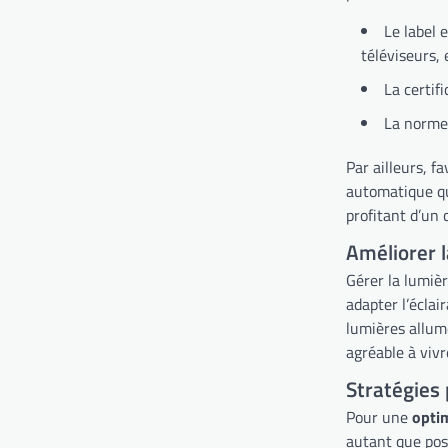
Le label 
téléviseurs, 
La certi
La norme 
Par ailleurs, 
automatique qu
profitant d’un 
Améliorer l
Gérer la lumièr
adapter l’éclai
lumières allum
agréable à vivr
Stratégies
Pour une
optim
autant que poss