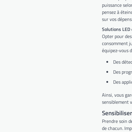
puissance selon
pensez à étein
sur vos dépens
Solutions LED 
Opter pour des
consomment jus
équipez-vous de
Des déte
Des progr
Des appli
Ainsi, vous ga
sensiblement vo
Sensibilise
Prendre soin de
de chacun. Impl