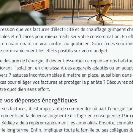
ression que vos factures d’électricité et de chauffage grimpent c
ples et efficaces pour mieux maîtriser votre consommation. En effe
t en maintenant un vrai confort au quotidien. Grâce à des solution
sentir rapidement les effets positifs sur votre budget.
e des prix de l’énergie, il devient essentiel de repenser nos habitu
iorant l’isolation, en choisissant des appareils adaptés ou en adap
vers 7 astuces incontournables à mettre en place, aussi bien dans 
xes pour alléger vos factures et protéger la planète ? Découvrez
re quotidien sans effort.
 vos dépenses énergétiques
r ses factures, il est important de comprendre où part l’énergie
es moments où la dépense augmente et d’agir en conséquence. Par co
n dédiée aide à repérer rapidement les anomalies. Ensuite, connaît
le long terme. Enfin, impliquer toute la famille ou ses collègues d