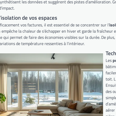
synthétisent les données et suggèrent des pistes d’amélioration. Gr
d’impact.
’isolation de vos espaces
ficacement vos factures, il est essentiel de se concentrer sur l’
iso
 empêche la chaleur de s’échapper en hiver et garde la fraîcheur e
ce qui permet de faire des économies visibles sur la durée. De plus,
ariations de température ressenties à l’intérieur.
Tech
Les
p
bâtim
facil
toit. 
Ensuit
des ou
simpl
d’amél
aérer