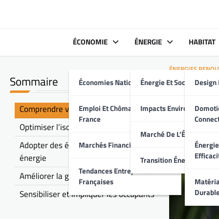
Skip
to
content
ÉCONOMIE
ÉNERGIE
HABITAT
ÉNERGIES RENOUV
Sommaire
Économies Nationales
Énergie Et Société
Design 
Effica
à la m
Comprendre vos dépenses énergétiques
Emploi Et Chômage En
Impacts Environnement
Domoti
France
Connec
Optimiser l’isolation de vos espaces
Marché De L’Énergie
Adopter des équipements économes en
Marchés Financiers Français
Énergie
Efficaci
énergie
Transition Énergétique
Tendances Entreprises
Améliorer la gestion de l’éclairage
Françaises
Matéria
Durabl
Sensibiliser et impliquer les occupants