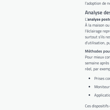
l’adoption de n
Analyse de
L’
analyse pos
À la maison ou 
l’éclairage rep
surtout s’ils re
d’utilisation, p
Méthodes pour 
Pour mieux con
semaine après 
réel, par exemp
Prises c
Moniteurs
Applicati
Ces dispositifs