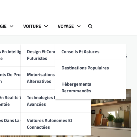
GIE
VOITURE
VOYAGE
s
 En Intelligence
Design Et Conception
Conseils Et Astuces
 pour baisser vos factures
le
Futuristes
Destinations Populaires
ts De Produits
Motorisations Hybrides Et
h
Alternatives
Hébergements
Recommandés
n Réalité Virtuelle
Technologies De Sécurité
entée
Avancées
s Dans La Cyber-
Voitures Autonomes Et
Connectées