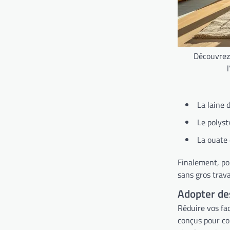
Découvrez
La laine 
Le polyst
La ouate 
Finalement, pou
sans gros trav
Adopter de
Réduire vos fa
conçus pour co