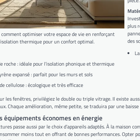
pièce.
Matér
Inves
plus r
panne
 comment optimiser votre espace de vie en renforçant
des so
l’isolation thermique pour un confort optimal.
La
de roche : idéale pour l’isolation phonique et thermique
yrène expansé : parfait pour les murs et sols
de cellulose : écologique et très efficace
r les fenêtres, privilégiez le double ou triple vitrage. Il existe aus
aux. Chaque amélioration, même petite, se traduira par une baisse
s équipements économes en énergie
ctures passe aussi par le choix d’appareils adaptés. À la maison c
nsommer moins tout en offrant de bonnes performances. Opter p