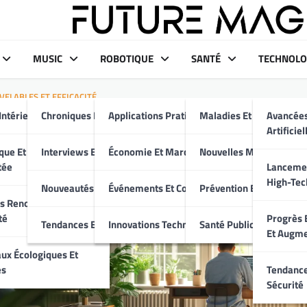
MUSIC
ROBOTIQUE
SANTÉ
TECHNOLO
ELABLES ET EFFICACITÉ
Intérieur Moderne
Chroniques Et Critiques
Applications Pratiques
Maladies Et Traitement
Avancées
cité énergétique : 7 astuces
Artificiel
aison et au travail
aux
que Et Maison
Interviews Et Portraits
Économie Et Marché
Nouvelles Médicales
tée
Lancemen
High-Tec
Nouveautés Musicales
Événements Et Conférences
Prévention Et Bien-Être
s Renouvelables Et
té
Progrès E
Tendances Et Événements
Innovations Technologiques
Santé Publique
Et Augm
ux Écologiques Et
es
Tendance
Sécurité