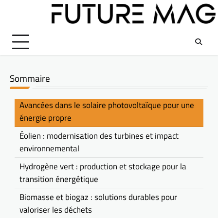
Skip
to
content
Sommaire
Avancées dans le solaire photovoltaïque pour une
énergie propre
Éolien : modernisation des turbines et impact
environnemental
Hydrogène vert : production et stockage pour la
transition énergétique
Biomasse et biogaz : solutions durables pour
valoriser les déchets