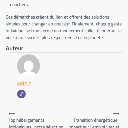
quartiers.
Ces démarches créent du lien et offrent des solutions
simples pour changer en douceur. Finalement, chaque geste
individuel se transforme en mouvement collectif, ouvrant la
voie à une société plus respectueuse de la planète.
Auteur
admin
Navigation
⟵
⟶
de
Top hébergements
Transition énergétique :
écologiques : notre sélection
impact sur l’emploi vert et