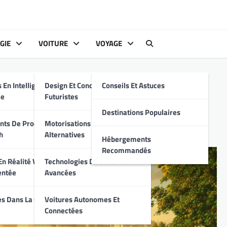
GIE
VOITURE
VOYAGE
s
 En Intelligence
Design Et Conception
Conseils Et Astuces
z l’Impact Réel des
le
Futuristes
 Société
Destinations Populaires
ts De Produits
Motorisations Hybrides Et
h
Alternatives
Hébergements
Recommandés
n Réalité Virtuelle
Technologies De Sécurité
entée
Avancées
s Dans La Cyber-
Voitures Autonomes Et
Connectées