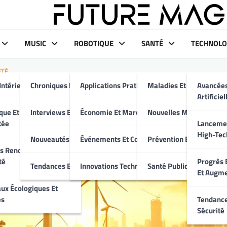
MUSIC
ROBOTIQUE
SANTÉ
TECHNOLO
ÉTÉ
Intérieur Moderne
Chroniques Et Critiques
Applications Pratiques
Maladies Et Traitement
Avancées
tion Énergétique : Découvre
Artificiel
ies Renouvelables sur Notre
aux
que Et Maison
Interviews Et Portraits
Économie Et Marché
Nouvelles Médicales
tée
Lancemen
High-Tec
Nouveautés Musicales
Événements Et Conférences
Prévention Et Bien-Être
s Renouvelables Et
té
Progrès E
Tendances Et Événements
Innovations Technologiques
Santé Publique
Et Augm
ux Écologiques Et
es
Tendance
Sécurité