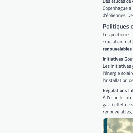
Des études de c
Copenhague a r
d'éoliennes. De
Politiques 
Les politiques 
crucial en mett
renouvelables
Initiatives Go
Les initiative
l'énergie solai
l'installation 
Régulations In
À l'échelle int
gaz à effet de 
renouvelables, 