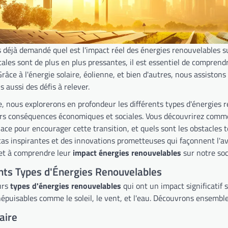
 déjà demandé quel est l'impact réel des énergies renouvelables 
les sont de plus en plus pressantes, il est essentiel de compren
Grâce à l'énergie solaire, éolienne, et bien d'autres, nous assist
 aussi des défis à relever.
e, nous explorerons en profondeur les différents types d'énergies 
urs conséquences économiques et sociales. Vous découvrirez commen
lace pour encourager cette transition, et quels sont les obstacles
cas inspirantes et des innovations prometteuses qui façonnent l'av
et à comprendre leur
impact énergies renouvelables
sur notre soc
ents Types d'Énergies Renouvelables
eurs
types d'énergies renouvelables
qui ont un impact significatif
népuisables comme le soleil, le vent, et l'eau. Découvrons ensemble
aire