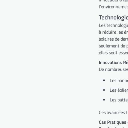
l’environnemen
Technologi
Les technologi
à réduire les é
solaires de der
seulement de pr
elles sont esse
Innovations R
De nombreuses i
Les panne
Les éolie
Les batte
Ces avancées t
Cas Pratiques 