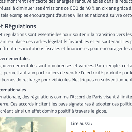
as montrent l'efficacité des énergies renouvelables dans la réduct
éussi à diminuer ses émissions de CO2 de 40 % en dix ans grâce à u
 tels exemples encouragent d'autres villes et nations à suivre cett
et Régulations
et régulations sont essentielles pour soutenir la transition vers 
ant en place des cadres législatifs favorables et en soutenant les 
offrent des incitations fiscales et financières pour encourager les
uvernementales
s gouvernementales sont nombreuses et variées. Par exemple, certai
re, permettant aux particuliers de vendre l'électricité produite par
de bornes de recharge pour véhicules électriques ou subventionnent
ternationales
ernationale, des régulations comme l'Accord de Paris visent à limi
serre. Ces accords incitent les pays signataires à adopter des polit
créant ainsi un effet domino positif à travers le globe.
Lire aussi :