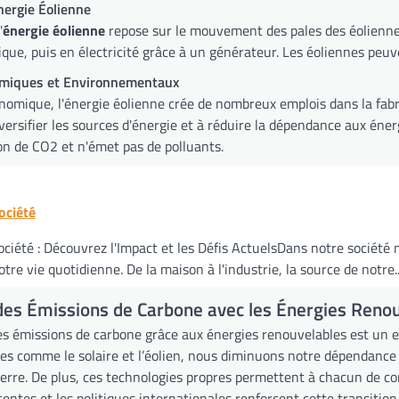
nergie Éolienne
'
énergie éolienne
repose sur le mouvement des pales des éolienne
ue, puis en électricité grâce à un générateur. Les éoliennes peuve
miques et Environnementaux
nomique, l'énergie éolienne crée de nombreux emplois dans la fabric
ersifier les sources d'énergie et à réduire la dépendance aux éne
n de CO2 et n'émet pas de polluants.
ociété
ociété : Découvrez l'Impact et les Défis ActuelsDans notre société m
tre vie quotidienne. De la maison à l'industrie, la source de notre..
des Émissions de Carbone avec les Énergies Reno
es émissions de carbone grâce aux énergies renouvelables est un e
res comme le solaire et l’éolien, nous diminuons notre dépendance 
 serre. De plus, ces technologies propres permettent à chacun de c
entes et les politiques internationales renforcent cette transitio