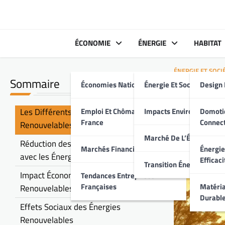
Skip
to
content
ÉCONOMIE
ÉNERGIE
HABITAT
ÉNERGIE ET SOCI
Sommaire
Économies Nationales
Énergie Et Société
Design 
Transi
Énerg
Les Différents Types d'Énergies
Emploi Et Chômage En
Impacts Environnement
Domoti
France
Connec
Renouvelables
Marché De L’Énergie
Réduction des Émissions de Carbone
Marchés Financiers Français
Énergie
avec les Énergies Renouvelables
Efficaci
Transition Énergétique
Impact Économique des Énergies
Tendances Entreprises
Françaises
Matéria
Renouvelables
Durabl
Effets Sociaux des Énergies
Renouvelables