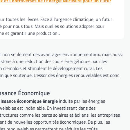
ux et Controverses de l'Énergie Nucléaire pour un Futur
ur toutes les lèvres. Face à l'urgence climatique, un futur
é pour nous tous. Mais quelles solutions adopter pour
e et garantir une production...
ent non seulement des avantages environnementaux, mais aussi
istons à une réduction des coûts énergétiques pour les
n d'emplois et stimulent le développement rural. Les
omique soutenue. L'essor des énergies renouvelables est donc
issance Économique
oissance économique énergie
induite par les énergies
velables est indéniable. En investissant dans des
tructures comme les parcs solaires et éoliens, les entreprises
ent de nouvelles opportunités économiques. De plus, les
ies renouvelables permettent de réduire les coûts