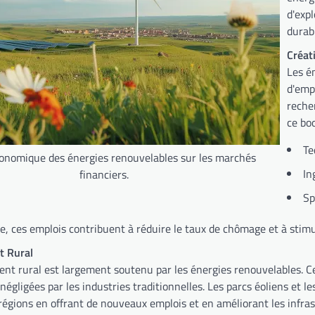
d'exp
durab
Créat
Les é
d'emp
reche
ce bo
Te
onomique des énergies renouvelables sur les marchés
In
financiers.
Sp
, ces emplois contribuent à réduire le taux de chômage et à stimul
 Rural
nt rural est largement soutenu par les énergies renouvelables. C
égligées par les industries traditionnelles. Les parcs éoliens et l
 régions en offrant de nouveaux emplois et en améliorant les infras