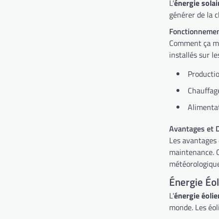
L'
énergie solai
générer de la c
Fonctionnemen
Comment ça mar
installés sur l
Productio
Chauffage
Alimentat
Avantages et D
Les avantages d
maintenance. Ce
météorologique
Énergie Éo
L'
énergie éoli
monde. Les éoli