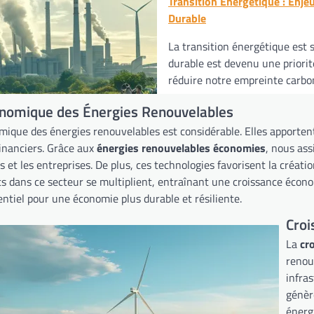
Transition Énergétique : Enje
Durable
La transition énergétique est s
durable est devenu une priorit
réduire notre empreinte carbon
nomique des Énergies Renouvelables
mique des énergies renouvelables est considérable. Elles apport
financiers. Grâce aux
énergies renouvelables économies
, nous ass
t les entreprises. De plus, ces technologies favorisent la créatio
s dans ce secteur se multiplient, entraînant une croissance écon
ntiel pour une économie plus durable et résiliente.
Cro
La
cr
renou
infras
génèr
énerg