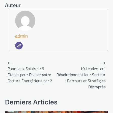
Auteur
admin
Navigation
⟵
⟶
de
Panneaux Solaires : 5
10 Leaders qui
Étapes pour Diviser Votre
Révolutionnent leur Secteur
l’article
Facture Énergétique par 2
: Parcours et Stratégies
Décryptés
Derniers Articles