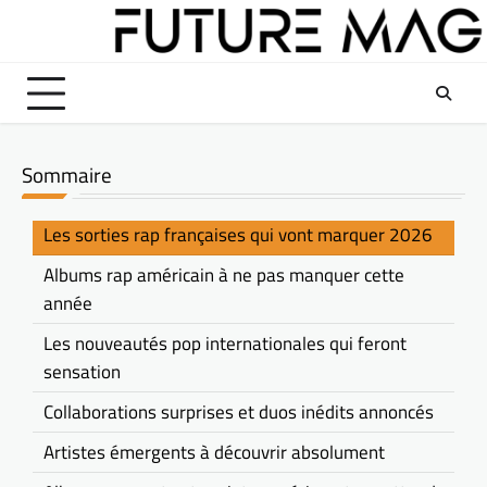
Skip
to
content
Sommaire
Les sorties rap françaises qui vont marquer 2026
Albums rap américain à ne pas manquer cette
année
Les nouveautés pop internationales qui feront
sensation
Collaborations surprises et duos inédits annoncés
Artistes émergents à découvrir absolument