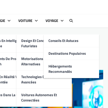
GIE
VOITURE
VOYAGE
s
 En Intelligence
Design Et Conception
Conseils Et Astuces
lles révolutionnent
le
Futuristes
Destinations Populaires
ts De Produits
Motorisations Hybrides Et
h
Alternatives
Hébergements
Recommandés
n Réalité Virtuelle
Technologies De Sécurité
entée
Avancées
s Dans La Cyber-
Voitures Autonomes Et
Connectées