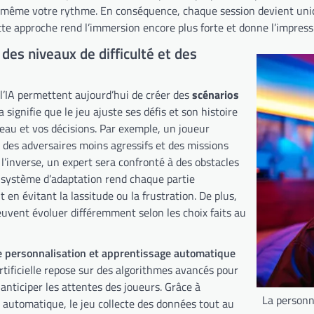
 même votre rythme. En conséquence, chaque session devient uniqu
tte approche rend l’immersion encore plus forte et donne l’impres
des niveaux de difficulté et des
 l’IA permettent aujourd’hui de créer des
scénarios
la signifie que le jeu ajuste ses défis et son histoire
eau et vos décisions. Par exemple, un joueur
 des adversaires moins agressifs et des missions
 l’inverse, un expert sera confronté à des obstacles
e système d’adaptation rend chaque partie
t en évitant la lassitude ou la frustration. De plus,
euvent évoluer différemment selon les choix faits au
e personnalisation et apprentissage automatique
artificielle repose sur des algorithmes avancés pour
anticiper les attentes des joueurs. Grâce à
La personna
e automatique, le jeu collecte des données tout au