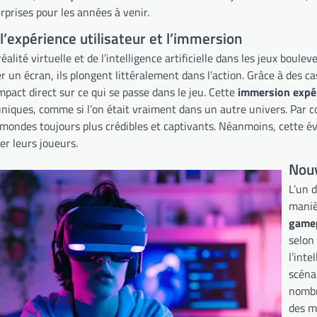
prises pour les années à venir.
l’expérience utilisateur et l’immersion
 réalité virtuelle et de l’intelligence artificielle dans les jeux bou
r un écran, ils plongent littéralement dans l’action. Grâce à des 
mpact direct sur ce qui se passe dans le jeu. Cette
immersion expér
iques, comme si l’on était vraiment dans un autre univers. Par co
 mondes toujours plus crédibles et captivants. Néanmoins, cette év
er leurs joueurs.
Nouv
L’un 
maniè
gamep
selon
l’inte
scéna
nombr
des m