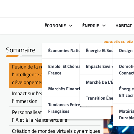
Skip
to
content
ÉCONOMIE
ÉNERGIE
HABITAT
PROGRÈS EN RÉA
Sommaire
Économies Nationales
Énergie Et Société
Design 
Réalit
l’indu
Fusion de la réalité virtuelle et de
Emploi Et Chômage En
Impacts Environnement
Domoti
France
Connec
l’intelligence artificielle dans le
développement des jeux
Marché De L’Énergie
Marchés Financiers Français
Énergie
Impact sur l’expérience utilisateur et
Efficaci
Transition Énergétique
l’immersion
Tendances Entreprises
Françaises
Matéria
Personnalisation du gameplay grâce à
Durabl
l’IA et à la réalité virtuelle
Création de mondes virtuels dynamiques