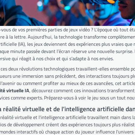
vous de vos premières parties de jeux vidéo ? L’époque où tout ét
vre à la lettre. Aujourd’hui, la technologie transforme complètement
artificielle (IA), les jeux deviennent des expériences plus vraies
aque minute passée devant l’écran réserve une nouvelle surprise. Le
ive qui réagit à nos choix et qui s’adapte à nos envies.
s deux révolutions technologiques travaillent-elles ensemble pour 
joueurs une immersion sans précédent, des interactions toujours pl
l’avenir ou comment profiter au mieux de ces avancées, cet article
ité virtuelle IA
, découvrez comment ces innovations transforment v
vices comme experts. Préparez-vous à voir le jeu sous un tout nou
 réalité virtuelle et de l’intelligence artificielle
 réalité virtuelle et l'intelligence artificielle travaillent main dan
dios de développement créent des expériences toujours plus réalist
mondes interactifs où chaque action du joueur influence l'univers 