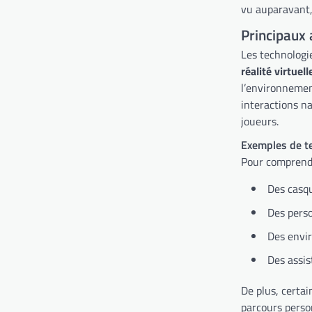
vu auparavant, 
Principaux 
Les technologies
réalité virtuell
l’environnemen
interactions na
joueurs.
Exemples de te
Pour comprendr
Des casqu
Des perso
Des envir
Des assis
De plus, certai
parcours person