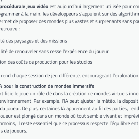
procédurale jeux vidéo
est aujourd’hui largement utilisée pour c
rogrammer à la main, les développeurs s’appuient sur des algorit
permet de proposer des mondes plus vastes et surprenants sans po
retrouve :
ité des paysages et des missions
ilité de renouveler sans cesse l’expérience du joueur
ion des coûts de production pour les studios
rend chaque session de jeu différente, encourageant l’exploration 
A pour la construction de mondes immersifs
artificielle joue un rôle clé dans la création de mondes virtuels i
environnement. Par exemple, l’IA peut ajuster la météo, la disposi
 du joueur. De plus, certaines IA apprennent au fil des parties, re
 joueur est plongé dans un monde où tout semble vivant et imprévi
nmoins, il reste essentiel que ce processus respecte l’équilibre e
ls de joueurs.