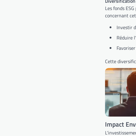
Diversificatio
Les fonds ESG p
concernant cett
Investir 
Réduire l
Favoriser
Cette diversifi
Impact Env
L'investisseme