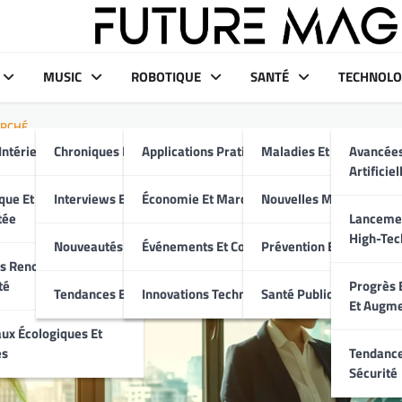
MUSIC
ROBOTIQUE
SANTÉ
TECHNOLO
ARCHÉ
Intérieur Moderne
Chroniques Et Critiques
Applications Pratiques
Maladies Et Traitement
Avancées
oi Investir dans les Fonds 
Artificiel
ages d’une Finance Durable
aux
que Et Maison
Interviews Et Portraits
Économie Et Marché
Nouvelles Médicales
tée
Lancemen
High-Tec
Nouveautés Musicales
Événements Et Conférences
Prévention Et Bien-Être
s Renouvelables Et
té
Progrès E
Tendances Et Événements
Innovations Technologiques
Santé Publique
Et Augm
ux Écologiques Et
es
Tendance
Sécurité