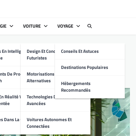
GIE
VOITURE
VOYAGE
s
 En Intelligence
Design Et Conception
Conseils Et Astuces
ESG : Découvrez les
le
Futuristes
Destinations Populaires
ts De Produits
Motorisations Hybrides Et
h
Alternatives
Hébergements
Recommandés
n Réalité Virtuelle
Technologies De Sécurité
entée
Avancées
s Dans La Cyber-
Voitures Autonomes Et
Connectées