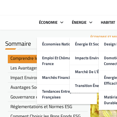
Skip
to
content
ÉCONOMIE
ÉNERGIE
HABITAT
ÉCONOMIE ET M
Sommaire
Économies Nationales
Énergie Et Société
Design 
Pourqu
Avant
Comprendre les Fonds ESG
Emploi Et Chômage En
Impacts Environnement
Domoti
France
Connec
Les Avantages Financiers des Fonds ESG
Marché De L’Énergie
Impact Environnemental Positif
Marchés Financiers Français
Énergie
Efficaci
Transition Énergétique
Avantages Sociaux des Fonds ESG
Tendances Entreprises
Gouvernance et Transparence
Françaises
Matéria
Durabl
Réglementations et Normes ESG
Comment Choisir les Bons Fonds ESG