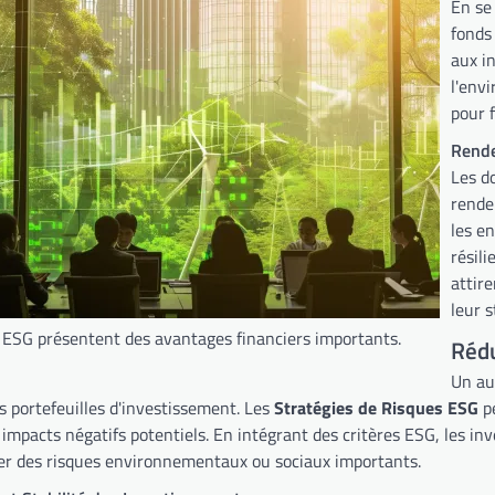
En se
fonds
aux i
l'env
pour f
Rende
Les d
rende
les e
résili
attir
leur s
 ESG présentent des avantages financiers importants.
Rédu
Un au
s portefeuilles d'investissement. Les
Stratégies de Risques ESG
pe
impacts négatifs potentiels. En intégrant des critères ESG, les inve
er des risques environnementaux ou sociaux importants.