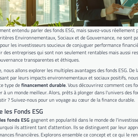
ment entendu parler des fonds ESG, mais savez-vous réellement pou
critères Environnementaux, Sociaux et de Gouvernance, ne sont p
 pour les investisseurs soucieux de conjuguer performance financiè
nir des entreprises qui sont non seulement rentables mais aussi re
ouvernance transparentes et éthiques.
e, nous allons explorer les multiples avantages des fonds ESG. De 
ssant par leurs impacts environnementaux et sociaux positifs, nous
ce type de
financement durable
. Vous découvrirez comment ces fo
er à un monde meilleur. Alors, prêts à plonger dans l'univers des 
stir ? Suivez-nous pour un voyage au cœur de la finance durable.
 les Fonds ESG
 des fonds ESG
gagnent en popularité dans le monde de l'investis
urquoi ils attirent tant d'attention. Ils se distinguent par leur ap
ances financières. Explorons ensemble ce concept et ce qui le rend 