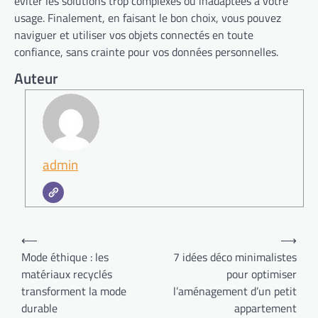
éviter les solutions trop complexes ou inadaptées à votre
usage. Finalement, en faisant le bon choix, vous pouvez
naviguer et utiliser vos objets connectés en toute
confiance, sans crainte pour vos données personnelles.
Auteur
admin
Navigation
⟵
⟶
de
Mode éthique : les
7 idées déco minimalistes
matériaux recyclés
pour optimiser
l’article
transforment la mode
l’aménagement d’un petit
durable
appartement