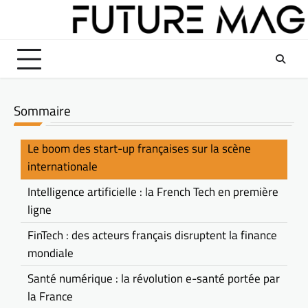
Skip
to
content
Sommaire
Le boom des start-up françaises sur la scène
internationale
Intelligence artificielle : la French Tech en première
ligne
FinTech : des acteurs français disruptent la finance
mondiale
Santé numérique : la révolution e-santé portée par
la France