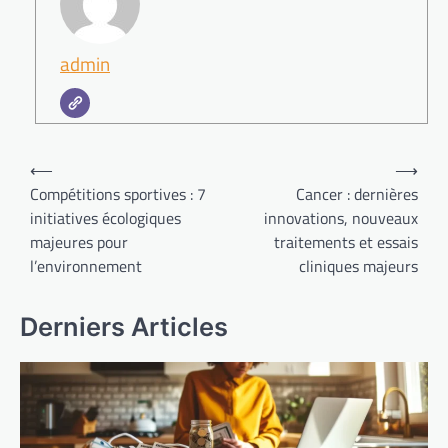
admin
Navigation
⟵
⟶
de
Compétitions sportives : 7
Cancer : dernières
initiatives écologiques
innovations, nouveaux
l’article
majeures pour
traitements et essais
l’environnement
cliniques majeurs
Derniers Articles