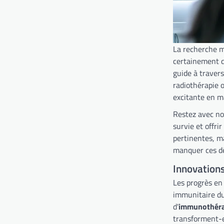
La recherche m
certainement qu
guide à travers
radiothérapie 
excitante en m
Restez avec no
survie et offri
pertinentes, m
manquer ces dé
Innovation
Les progrès en
immunitaire du
d'
immunothéra
transforment-e