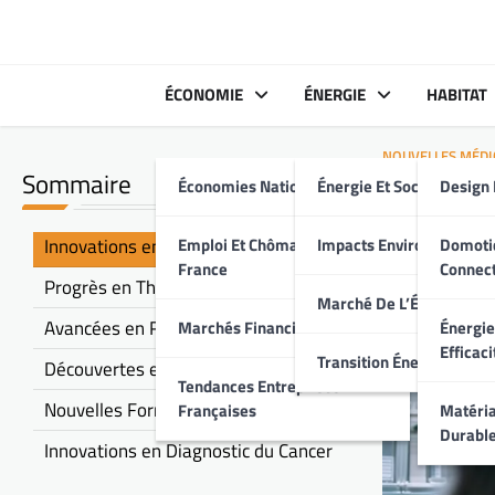
Skip
to
content
ÉCONOMIE
ÉNERGIE
HABITAT
NOUVELLES MÉDI
Sommaire
Économies Nationales
Énergie Et Société
Design 
Derniè
Cance
Innovations en Immunothérapie
Emploi Et Chômage En
Impacts Environnement
Domoti
France
Connec
Progrès en Thérapie Génique
Marché De L’Énergie
Avancées en Radiothérapie
Marchés Financiers Français
Énergie
Efficaci
Transition Énergétique
Découvertes en Thérapies Ciblées
Tendances Entreprises
Nouvelles Formes de Chimiothérapie
Françaises
Matéria
Durabl
Innovations en Diagnostic du Cancer