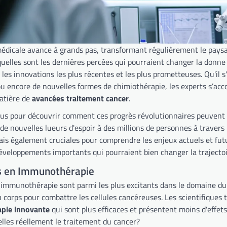
édicale avance à grands pas, transformant régulièrement le pays
elles sont les dernières percées qui pourraient changer la donne d
 les innovations les plus récentes et les plus prometteuses. Qu'il
ou encore de nouvelles formes de chimiothérapie, les experts s’ac
atière de
avancées traitement cancer
.
us pour découvrir comment ces progrès révolutionnaires peuvent tr
r de nouvelles lueurs d'espoir à des millions de personnes à trave
ais également cruciales pour comprendre les enjeux actuels et fut
veloppements importants qui pourraient bien changer la trajectoi
s en Immunothérapie
 immunothérapie sont parmi les plus excitants dans le domaine du 
 corps pour combattre les cellules cancéreuses. Les scientifiques 
pie innovante
qui sont plus efficaces et présentent moins d'effe
lles réellement le traitement du cancer?