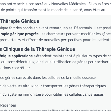
ns notre article consacré aux Nouvelles Médicales ! Si vous êtes c
 de pointe qui transforment le monde de la santé, vous êtes au...
 Thérapie Génique
ique fait des bonds en avant remarquables. Désormais, il est possib
érapie génique progrès
, les chercheurs peuvent modifier les gènes
prometteurs et offrent de nouvelles perspectives pour les patients
s Cliniques de la Thérapie Génique
énique applications
s'étendent maintenant à plusieurs types de can
qui sont défectueux, ainsi que l'utilisation de gènes pour activer 
ations concrètes :
 de gènes correctifs dans les cellules de la moelle osseuse.
on de vecteurs viraux pour transporter les gènes thérapeutiques.
n du système immunitaire pour cibler les cellules cancéreuses.
 Récentes
s de cas récentes montrent l'efficacité de la thérapie génique. Pa