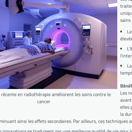
trait
uniqu
sains
La
élevé
L'
l'inte
La
temps
Bénéf
Les n
 récente en radiothérapie améliorent les soins contre le
avant
cancer
elles
la du
iminuant ainsi les effets secondaires. Par ailleurs, ces techniques
 innovations se traduisent par une meilleure qualité de vie pour l