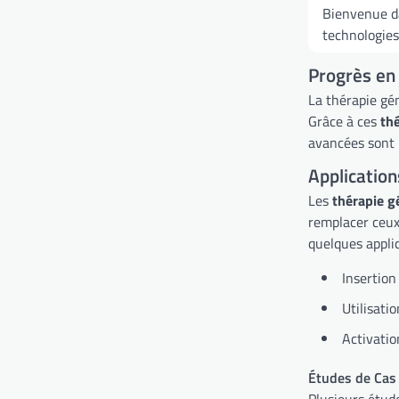
Bienvenue da
technologies
Progrès en
La thérapie gén
Grâce à ces
th
avancées sont 
Application
Les
thérapie g
remplacer ceux 
quelques applic
Insertion
Utilisati
Activatio
Études de Cas
Plusieurs étude