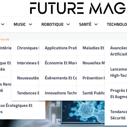
MUSIC
ROBOTIQUE
SANTÉ
TECHNOLO
CALES
Intérieur Moderne
Chroniques Et Critiques
Applications Pratiques
Maladies Et Traitement
Avancées
res Avancées Révolutionnai
Artificiel
r – Informez-vous Dès Main
aux
que Et Maison
Interviews Et Portraits
Économie Et Marché
Nouvelles Médicales
tée
Lancemen
High-Tec
Nouveautés Musicales
Événements Et Conférences
Prévention Et Bien-Être
s Renouvelables Et
té
Progrès E
Tendances Et Événements
Innovations Technologiques
Santé Publique
Et Augm
ux Écologiques Et
es
Tendance
Sécurité