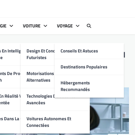
GIE
VOITURE
VOYAGE
s
 En Intelligence
Design Et Conception
Conseils Et Astuces
res dans le Traitement du
le
Futuristes
tenant
Destinations Populaires
ts De Produits
Motorisations Hybrides Et
h
Alternatives
Hébergements
Recommandés
n Réalité Virtuelle
Technologies De Sécurité
entée
Avancées
s Dans La Cyber-
Voitures Autonomes Et
Connectées