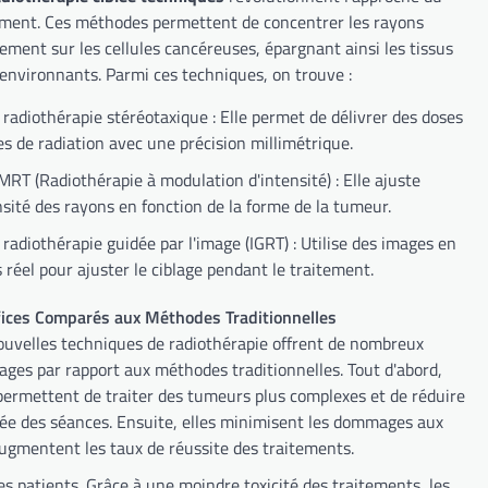
ement. Ces méthodes permettent de concentrer les rayons
ement sur les cellules cancéreuses, épargnant ainsi les tissus
 environnants. Parmi ces techniques, on trouve :
 radiothérapie stéréotaxique : Elle permet de délivrer des doses
es de radiation avec une précision millimétrique.
IMRT (Radiothérapie à modulation d'intensité) : Elle ajuste
nsité des rayons en fonction de la forme de la tumeur.
 radiothérapie guidée par l'image (IGRT) : Utilise des images en
 réel pour ajuster le ciblage pendant le traitement.
ices Comparés aux Méthodes Traditionnelles
ouvelles techniques de radiothérapie offrent de nombreux
ages par rapport aux méthodes traditionnelles. Tout d'abord,
 permettent de traiter des tumeurs plus complexes et de réduire
rée des séances. Ensuite, elles minimisent les dommages aux
 augmentent les taux de réussite des traitements.
es patients. Grâce à une moindre toxicité des traitements, les