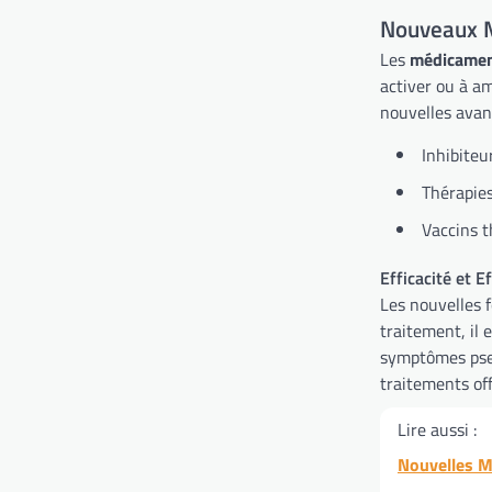
Nouveaux 
Les
médicamen
activer ou à am
nouvelles avan
Inhibiteu
Thérapies
Vaccins t
Efficacité et 
Les nouvelles 
traitement, il 
symptômes pseu
traitements off
Lire aussi :
Nouvelles M