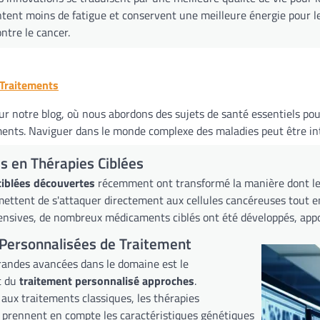
tent moins de fatigue et conservent une meilleure énergie pour le
ontre le cancer.
 Traitements
r notre blog, où nous abordons des sujets de santé essentiels po
ments. Naviguer dans le monde complexe des maladies peut être int
s en Thérapies Ciblées
ciblées découvertes
récemment ont transformé la manière dont les
ettent de s'attaquer directement aux cellules cancéreuses tout e
ensives, de nombreux médicaments ciblés ont été développés, apport
Personnalisées de Traitement
randes avancées dans le domaine est le
t du
traitement personnalisé approches
.
aux traitements classiques, les thérapies
 prennent en compte les caractéristiques génétiques