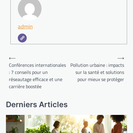
admin
Navigation
⟵
⟶
de
Conférences internationales
Pollution urbaine : impacts
: 7 conseils pour un
sur la santé et solutions
l’article
réseautage efficace et une
pour mieux se protéger
carrière boostée
Derniers Articles