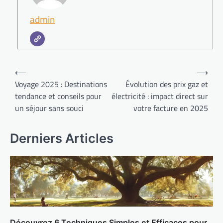
admin
Navigation
⟵
⟶
de
Voyage 2025 : Destinations
Évolution des prix gaz et
tendance et conseils pour
électricité : impact direct sur
l’article
un séjour sans souci
votre facture en 2025
Derniers Articles
Découvrez 6 Techniques Simples et Efficaces pour